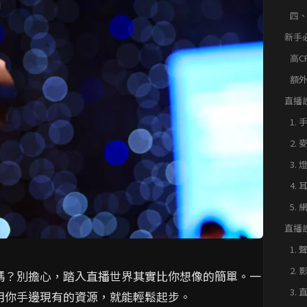
四
動
新手
用？
高C
額
直播
這樣
1.
2.
3.
4.
5.
直播
你的
1.
2.
嗎？別擔心，踏入直播世界其實比你想像的簡單。一
3.
用你手邊現有的資源，就能輕鬆起步。