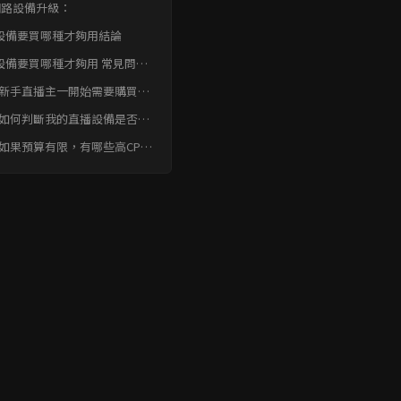
 網路設備升級：
設備要買哪種才夠用結論
設備要買哪種才夠用 常見問題
AQ
: 新手直播主一開始需要購買哪
設備？
: 如何判斷我的直播設備是否
夠用」？
: 如果預算有限，有哪些高CP值
直播設備推薦？