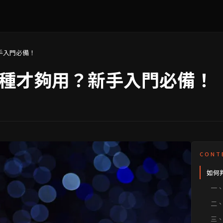
手入門必備！
種才夠用？新手入門必備！
CONT
如何
一
你
二
的
三