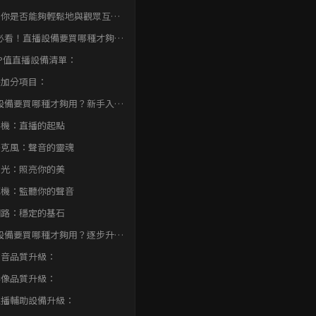
、你是否能夠輕鬆地與觀眾互
？
必看！直播設備要買哪種才夠
打造高CP值直播間
P值直播設備清單：
外加分項目：
設備要買哪種才夠用？新手入門
選！
 手機：直播的起點
 麥克風：聲音的靈魂
 燈光：照亮你的美
 耳機：監聽你的聲音
 網路：穩定的基石
設備要買哪種才夠用？逐步升級
裝備！
 聲音品質升級：
 影像品質升級：
 直播輔助設備升級：