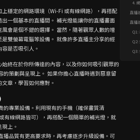
4.
穩定的網路環境（Wi-Fi 或有線網路），再搭配
直播
造出一個基本的直播間。 補光燈能讓你的直播畫面
直播
快速F
克風會是個不錯的選擇。 當然，隨著觀眾人數的增
Q1
些
至是雙螢幕電腦等設備。 就像許多直播主分享的經
Q2
「
內容是否吸引人。
Q3
的
心始終在於你所傳達的內容，以及你如何吸引觀眾的
容的策劃與呈現上。 如果你擔心直播時遇到惡意留
的文章，學習如何應對。
)
昂貴的專業設備。利用現有的手機（確保畫質清
Fi或有線網路皆可），再搭配一個簡單的補光燈，就
呈現上。
或對直播品質有更高要求時，再考慮逐步升級設備。可