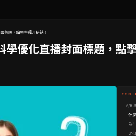
封面標題，點擊率飆升秘訣！
：科學優化直播封面標題，點
CONT
A/
吸睛
什麼
為
內容
如