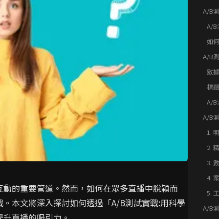
A/
A/
翻倍
A/
的
如
A/
A/
祕，
數據
鍵
標
的
A/
功
A/
率飆
1.
2.
3.
4.
互動的重要管道。然而，如何在眾多直播中脫穎而
5.
。本文將深入探討如何透過「A/B測試實戰:用科學
A/
提升直播的吸引力。
最高