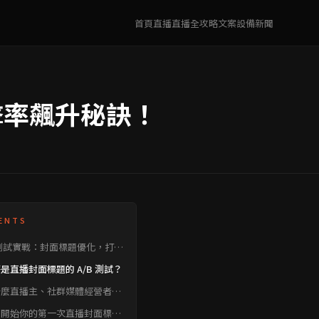
首頁
直播
直播全攻略
文案
設備
新聞
擊率飆升秘訣！
ENTS
B 測試實戰：封面標題優化，打造
直播間！
是直播封面標題的 A/B 測試？
什麼直播主、社群媒體經營者和
創作者需要做 A/B 測試？
何開始你的第一次直播封面標題