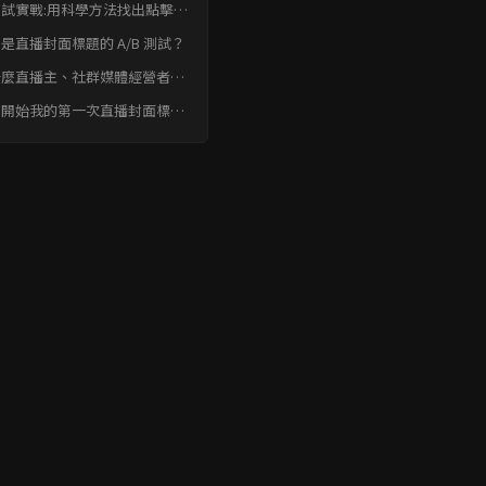
B測試實戰:用科學方法找出點擊率
的直播封面與標題組合。 常見
是直播封面標題的 A/B 測試？
速FAQ
什麼直播主、社群媒體經營者和
創作者需要做 A/B 測試？
何開始我的第一次直播封面標題
B 測試？