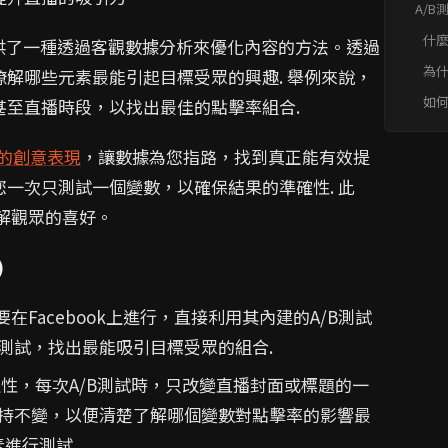
A/
最高
什麼
測試提供了一種透過客觀數據分析來優化內容的方法。透過
問題快
為
解哪些元素最能引起目標受眾的興趣. 舉例來說，
內容
如
至直播時段，以找出最佳的點擊率組合.
A/
播的創意表現
，讓數據為您指路，找到真正能有效提
一次只測試一個變數，以確保結果的準確性. 此
解觀眾的喜好。
)
要在Facebook上進行，直接利用其內建的A/B測試
測試，找出最能吸引目標受眾的組合.
性，每次A/B測試時，只改變直播封面或標題的一
持不變，以便清楚了解哪個變數對點擊率的影響最
進行測試.