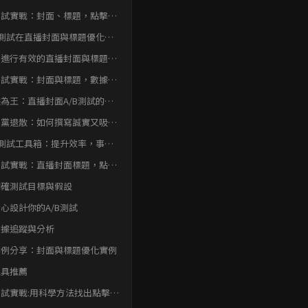
B 測試？
B測試實戰：封面、標題，點擊率
的祕密武器！
B測試在直播封面與標題優化中
應用
何進行有效的直播封面與標題
B測試
B測試實戰：封面與標題，數據揭
優化致勝！
為王：直播封面A/B測試的關
指標
題黨退散：如何撰寫誠實又吸睛
直播標題？
B測試工具箱：提升效率，事半
倍
B測試實戰：直播封面標題，點擊
升的科學解！
 明確測試目標與假設
 精心設計你的A/B測試
 數據追蹤與分析
 案例分享：封面與標題優化實例
 工具推薦
B測試實戰:用科學方法找出點擊率
的直播封面與標題組合。結論