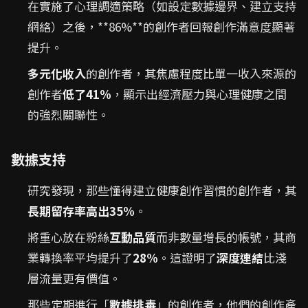
在實施了心理調適策略（如設定數據邊界、建立支持
網絡）之後，**86%**的創作者回報創作滿意度顯著
提升。
多元化收入
的創作者，其焦慮程度比單一收入來源的
創作者
低了41%
，顯示出經濟壓力與心理健康之間
的強烈關聯性。
數據支持
研究發現，那些懂得建立健康創作習慣的創作者，其
長期留存率高出35%
。
將重心放在粉絲
互動品質
而非數量增長的帳號，其商
業轉換率平均提升了
28%
。這證明了
深度連結
比淺
層流量更有價值。
那些定期進行「
數據排毒
」的創作者，他們的創作產