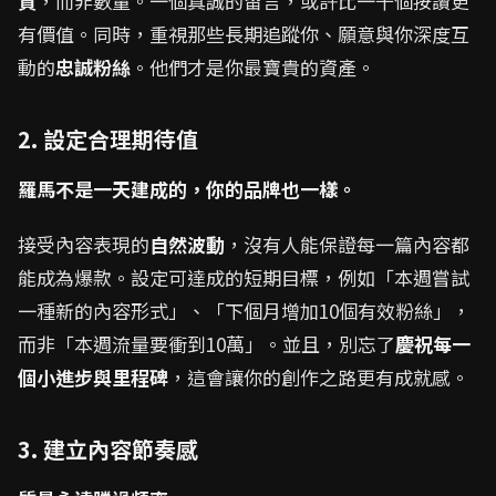
質
，而非數量。一個真誠的留言，或許比一千個按讚更
有價值。同時，重視那些長期追蹤你、願意與你深度互
動的
忠誠粉絲
。他們才是你最寶貴的資產。
2. 設定合理期待值
羅馬不是一天建成的，你的品牌也一樣。
接受內容表現的
自然波動
，沒有人能保證每一篇內容都
能成為爆款。設定可達成的短期目標，例如「本週嘗試
一種新的內容形式」、「下個月增加10個有效粉絲」，
而非「本週流量要衝到10萬」。並且，別忘了
慶祝每一
個小進步與里程碑
，這會讓你的創作之路更有成就感。
3. 建立內容節奏感