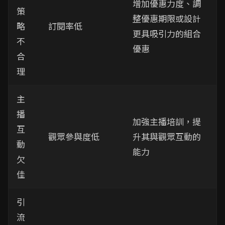
增加優惠力度、調
策
整優惠期限或設計
略
訂閱率低
更具吸引力的組合
不
優惠
合
理
主
播
加強主播培訓，提
互
觀眾參與度低
升其與觀眾互動的
動
能力
欠
佳
引
流