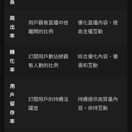
長
跳
用戶觀看直播中途
優化直播內容，提
出
離開的比例
高主播互動
率
轉
訂閱用戶數佔總觀
綜合優化內容、優
化
看人數的比例
惠和互動
率
用
戶
訂閱用戶的持續活
持續提供高質量內
留
躍度
容，保持互動
存
率