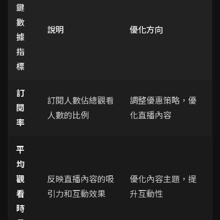
鍵
數
說明
優化方向
據
指
標
訂
訂閱人數佔總觀看
調整優惠策略，優
閱
人數的比例
化直播內容
率
平
均
觀
反映直播內容的吸
優化內容主題，提
看
引力和互動效果
升互動性
時