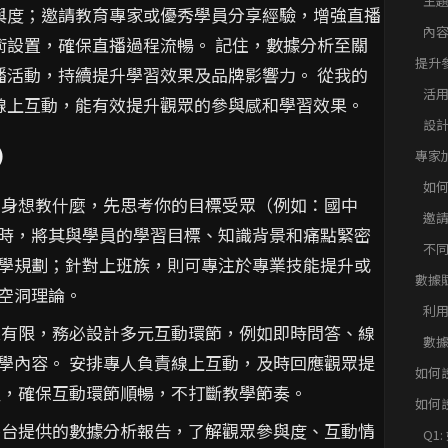
主
與度；邀請教育專家或優秀學員分享經驗，增強直播
求
內
術設置，確保直播過程流暢。 記住，數據分析至關
提升
播活動，持續提升學習效果及品牌影響力。 從我的
活
線上互動，能有效提升觀眾的參與感和學習效果。
設
)
專家
如
身想教什麼，先思考你的目標受眾（例如：國中
邀
時，將其與學員的學習目標、知識背景和痛點緊密
不
學規劃；針對上班族，則可專注於專業技能提升或
數據
空洞理論。
利
有限，務必設計多元互動環節，例如即時問答、線
數
學內容。 安排專人負責線上互動，及時回應觀眾提
如何
程，確保互動環節順暢，不打斷教學節奏。
論
如何
常見
台提供的數據分析報告，了解觀眾參與度、互動情
Q1