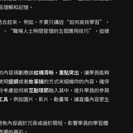
易理解和記憶。
結合起來。 例如，不要只講述“如何高效學習”，
”、“職場人士時間管理的五個實用技巧”，這樣
的內容規劃應該
結構清晰，重點突出
，讓學員能夠
使用
提綱
或者
故事線
的方式來組織你的內容，確保
分考慮如何將
互動環節
融入其中，提升學員的參與
工具
，例如圖片、影片、動畫等，讓直播內容更生
避免內容過於冗長或過於簡短，影響學員的學習體
直播的基石。