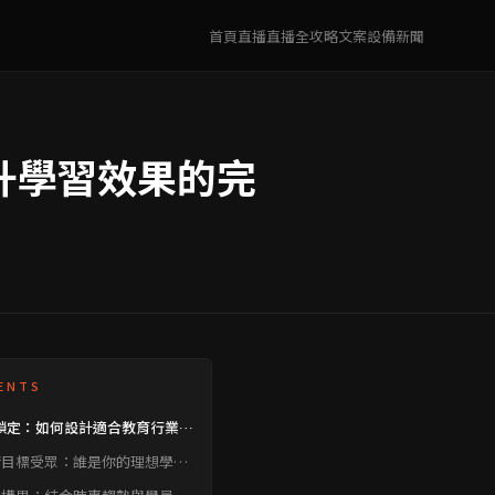
首頁
直播
直播全攻略
文案
設備
新聞
升學習效果的完
ENTS
鎖定：如何設計適合教育行業的
主題
清目標受眾：誰是你的理想學
？