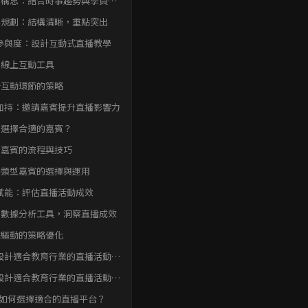
題構思：結合時事趨勢與學員需
容規劃：結構清晰，重點突出
參與度：設計互動式直播教學
用線上互動工具
計互動環節的策略
加持：邀請嘉賓提升直播影響力
何選擇合適的嘉賓？
請嘉賓的流程與技巧
同類型嘉賓的選擇與運用
賦能：評估直播活動成效
用數據分析工具，洞察直播成效
據驅動的策略優化
設計適合教育行業的直播活動結
設計適合教育行業的直播活動
問題快速FAQ
: 如何選擇適合的直播平台？