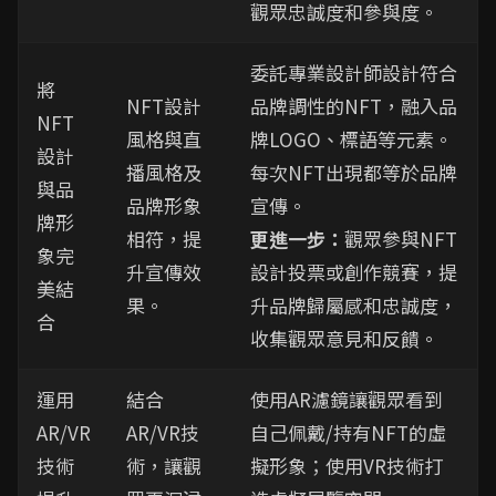
觀眾忠誠度和參與度。
委託專業設計師設計符合
將
NFT設計
品牌調性的NFT，融入品
NFT
風格與直
牌LOGO、標語等元素。
設計
播風格及
每次NFT出現都等於品牌
與品
品牌形象
宣傳。
牌形
相符，提
更進一步：
觀眾參與NFT
象完
升宣傳效
設計投票或創作競賽，提
美結
果。
升品牌歸屬感和忠誠度，
合
收集觀眾意見和反饋。
運用
結合
使用AR濾鏡讓觀眾看到
AR/VR
AR/VR技
自己佩戴/持有NFT的虛
技術
術，讓觀
擬形象；使用VR技術打