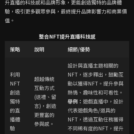
升直播的科技感和品牌形象，更能創造獨特的品牌體
驗，吸引更多觀眾參與，最終提升品牌影響力和商業價
值。
整合NFT提升直播科技感
策略
說明
細節/優勢
設計與直播主題相關的
利用
NFT，逐步釋出，鼓勵互
超越傳統
NFT
動以獲得NFT。提升參與
互動方式
創造
熱情、趣味性和可看性。
(送禮、留
獨特
舉例：
遊戲直播中，設計
言)，創造
的直
代表遊戲角色/道具的
更豐富的
播體
NFT，透過互動任務獲得
參與感。
驗
不同稀有度的NFT，提升