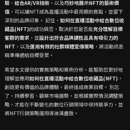
驗
、
結合AR/VR技術
，以及
巧妙地展示NFT的藝術價
值
，可以讓NFT成為直播活動中最亮眼的焦點，並留下
深刻的品牌印象。 記住，
如何在直播活動中結合數位收
藏品(NFT)
的成功與否，取決於您是否能
充分理解目標
客群的需求
，並
設計出符合品牌調性且具有吸引力的
NFT
，以及
運用有效的社群媒體宣傳策略
，將活動訊息
精準傳遞給目標受眾。
希望本文提供的實務策略和案例分析，能幫助您更好地
理解並應用
如何在直播活動中結合數位收藏品(NFT)
，
創造更有價值的品牌體驗，最終達成商業目標。 別忘
了，持續學習、觀察市場趨勢，並根據實際情況調整策
略，才能在不斷變化的數位行銷領域中保持競爭力，並
將NFT行銷策略運用得淋漓盡致。