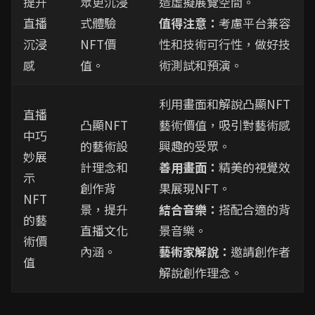
提升
眾更沉浸
造虛擬展覽空間。
直播
式體驗
值得注意：
考慮平台兼容
沉浸
NFT價
性和技術可行性，做好技
感
值。
術測試和預演。
利用畫面和解說凸顯NFT
直播
凸顯NFT
藝術價值，吸引對藝術感
中巧
的藝術設
興趣的受眾。
妙展
計理念和
善用畫面：
精美的視覺效
示
創作背
果展現NFT。
NFT
景，提升
結合音樂：
搭配合適的背
的藝
直播文化
景音樂。
術價
內涵。
藝術家解說：
邀請創作者
值
解說創作理念。