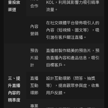
量投放
KOL，利用其影響力吸引精準
合作
渠道
流量。
在社交媒體平台發佈吸引人的
內容
內容（短視頻、圖文等），吸
營銷
引潛在客戶關注直播。
預告
直播前製作精美的預告片，預
片設
告直播內容和產品信息，吸引
計
目標客戶。
三、提
直播
設計互動環節（問答、抽獎
升直播
互動
等），提高觀眾參與度，收集
內容的
環節
用戶反饋。
精準度
專業