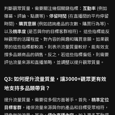
判斷觀眾質量，需要關注幾個關鍵指標：
互動率
(例如
彈幕、評論、點讚等)、
停留時間
(在直播間的平均停留
時間)、
購買意願
(例如諮詢產品的次數、購買行為等)、
以及
精準度
(是否與你的目標客群相符)。 這些指標能反
映觀眾的活躍程度、對內容的興趣和購買意願。如果觀
眾的這些指標都較高，則表示流量質量較好，能有效支
撐多品類商品的銷售。反之，若這些指標偏低，則需要
評估流量來源和直播策略，並調整以提升觀眾質量。
Q3: 如何提升流量質量，讓3000+觀眾更有效
地支持多品類帶貨？
提升流量質量，需要從多個方面著手。首先，
精準定位
目標客群
，確保流量來源與你的產品和目標受眾相符，
避免無效流量。其次，
優化直播內容
，加入更多互動環