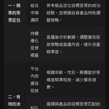
一、精
結合
參考競品定位目標受眾的成功
準的受
市場
經驗，並根據自身產品特色調
眾定位
調研
整策略。
持續
直播後分析數據，調整廣告投
優化
放策略或直播內容，提升流量
受眾
精準度。
標籤
平台
根據年齡、性別、興趣愛好等
內部
維度精準投放，減少廣告浪
廣告
費。
投放
二、有
效的流
選擇與產品和目標受眾匹配的
KOL