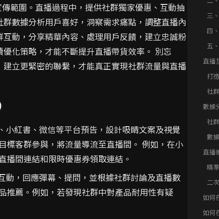
二
宣傳範圍。直播過程中，提供社群獨家優惠、互動抽
三
社群數據分析用戶喜好，洞察需求痛點，調整直播內
素
四
群互動，分享精華內容、處理用戶反饋，建立忠誠粉
五
續優化策略，才能不斷提升直播帶貨效率。 別忘
直播
，建立更緊密的聯繫，才能真正實現社群流量與直播
打
社
驗
)
數據
社
、小紅書、微信等平台預告，設計吸睛文案及視覺
數
目標客群參與，將流量導流至直播間。 例如，在小
直播
直播間連結和限時優惠券領取連結。
精
互動，回應彈幕、提問，並根據社群討論及直播數
二
品推薦。例如，若發現社群中對產品耐用性有疑
如何
轉化
如何