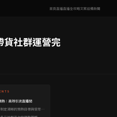
首頁
直播
直播全攻略
文案
設備
新聞
帶貨社群運營完
ENTS
預熱：高效引流直播間
、制定清晰的預熱目標與受眾分