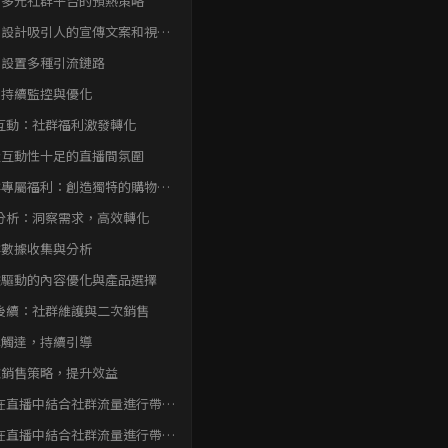
、多元社群平台的預熱策略
、設計吸引人的宣傳文案和視覺
材
、設置多種引流鏈路
、持續監控與優化
互動：社群福利激發轉化
造互動性十足的直播間氛圍
群專屬福利：創造獨特的購物體
分析：洞察需求，高效轉化
群數據收集與分析
據驅動的內容優化與產品選擇
後續：社群維護與二次銷售
準觸達，持續引導
次銷售策略，提升效益
在直播中結合社群流量進行帶貨
結論
在直播中結合社群流量進行帶貨