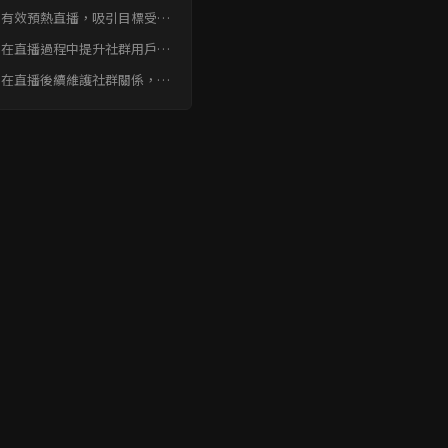
常見問題快速FAQ
何有效預熱直播，吸引目標受眾
與？
何在直播過程中提升社群用戶參
度和購買意願？
何在直播後續維護社群關係，並
現二次銷售？