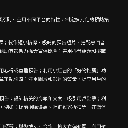
要原則。善用不同平台的特性，制定多元化的預熱策
受眾；製作短小精悍、吸睛的預告短片，搭配熱門音
，藉助其影響力擴大宣傳範圍；善用抖音話題和挑戰
用心得或直播預告；利用小紅書的「好物推薦」功
種草筆記引流；注重圖片和影片的質量，提高用戶的
預告；設計精美的海報和文案，吸引用戶點擊；利
，例如：提前搶購優惠、社群獨家折扣等；在微信
門標籤；與微博KOL合作，擴大宣傳範圍；利用微