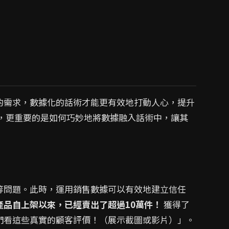
的需求，數據化的話術才能更有效地打動人心，提升
字，更重要的是如何巧妙地將數據融入話術中，讓其
等問題。此時，運用銷售數據可以有效地建立信任
產品自上架以來，已經賣出了超過10萬件！
獲得了
們看這些真實的顧客評價！（展示截圖或影片）」。