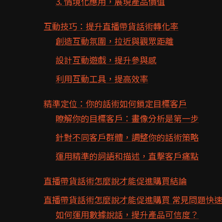
3. 情境化應用，展現產品價值
互動技巧：提升直播帶貨話術轉化率
創造互動氛圍，拉近與觀眾距離
設計互動遊戲，提升參與感
利用互動工具，提高效率
精準定位：你的話術如何鎖定目標客戶
瞭解你的目標客戶：畫像分析是第一步
針對不同客戶群體，調整你的話術策略
運用精準的詞語和描述，直擊客戶痛點
直播帶貨話術怎麼說才能促進購買結論
直播帶貨話術怎麼說才能促進購買 常見問題快速
如何運用數據說話，提升產品可信度？