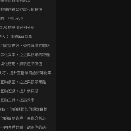
數據與產品優勢結合
用數據創造緊迫感和稀缺性
據的可視化呈現
據話術的應用案例分析
帶入：引爆購買慾望
. 運用感官描述，營造沉浸式體驗
. 故事化敘事，拉近與觀眾的距離
. 情境化應用，展現產品價值
技巧：提升直播帶貨話術轉化率
造互動氛圍，拉近與觀眾距離
計互動遊戲，提升參與感
用互動工具，提高效率
定位：你的話術如何鎖定目標客
解你的目標客戶：畫像分析是第
步
對不同客戶群體，調整你的話術