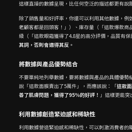
這樣直接的數據呈現，比任何空泛的描述都更有說
除了銷售量和好評率，你還可以利用其他數據，例如
老顧客都是回頭客！」）、庫存量（「這款爆款商品
級（「這款眼霜獲得了4.8星的高分評價，品質有
其詞，否則會適得其反。
將數據與產品優勢結合
不要單純地列舉數據，要將數據與產品的具體優勢
說「這款面膜賣出了5萬件」，而應該說：「
這款面
善了肌膚問題，獲得了95%的好評！
」這樣更能突
利用數據創造緊迫感和稀缺性
利用數據營造緊迫感和稀缺性，可以刺激消費者的