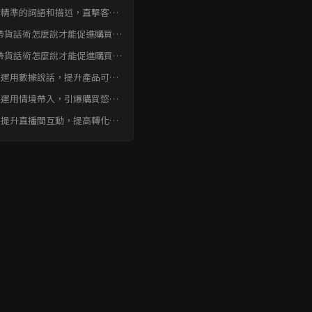
略
用精準的詞語和描述，直擊客戶
點
帶貨話術怎麼說才能促進購買結
帶貨話術怎麼說才能促進購買
問題快速FAQ
何運用數據說話，提升產品可信
？
何運用情境帶入，引爆購買慾
？
何提升直播間互動，提高轉化
？