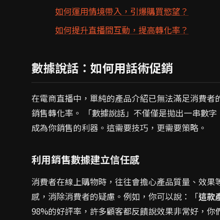
如何運用情境帶入，引爆購買慾望？
如何提升直播間互動，提高轉化率？
數據說話：如何用話術促銷
在電商直播中，單純的產品介紹已無法滿足消費者
銷售轉化率。 「數據說話」不僅僅是拋出一串數
成為你銷售的利器。這需要技巧，更需要策略。
利用銷售數據建立信任感
消費者在線上購物時，往往會擔心產品質量、效果
感，消除消費者的疑慮。例如，你可以說：「
這款
98%的好評率，許多顧客都反饋說效果非常好，你