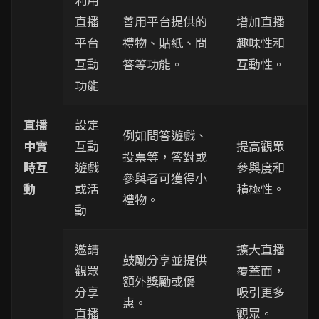
直播
善用平台提供的
增加直播
平台
禮物、貼紙、問
趣味性和
互動
答等功能。
互動性。
功能
直播
設定
例如問答遊戲、
中實
互動
提高觀眾
投票等，答對或
時互
遊戲
參與度和
參與者可獲得小
動
或活
積極性。
禮物。
動
邀請
擴大直播
鼓勵分享並提供
觀眾
覆蓋面，
額外獎勵或優
分享
吸引更多
惠。
直播
觀眾。