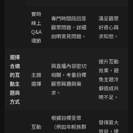
實時
專門時間段回答
滿足觀眾
線上
觀眾問題，詳細
好奇心與
Q&A
說明常見問題。
求知慾。
環節
選擇
提升互動
合適
與直播內容密切
效果，避
的互
主題
相關，考量目標
免主題冷
動主
選擇
觀眾興趣與需
僻造成共
題與
求。
鳴不足。
方式
根據目標受眾
發揮最大
互動
（例如年輕族群
效益，提