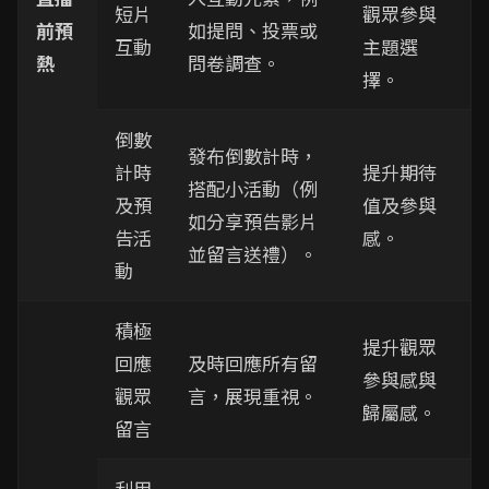
短片
觀眾參與
前預
如提問、投票或
互動
主題選
熱
問卷調查。
擇。
倒數
發布倒數計時，
計時
提升期待
搭配小活動（例
及預
值及參與
如分享預告影片
告活
感。
並留言送禮）。
動
積極
提升觀眾
回應
及時回應所有留
參與感與
觀眾
言，展現重視。
歸屬感。
留言
利用