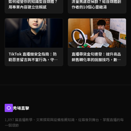
如何經營你的知識型自媒體？
流量焦慮症候群？給自媒體創
用專業內容建立信賴感
作者的10個心靈雞湯
TikTok 直播間安全指南：防
直播帶貨金句連發：提升商品
範惡意留言與不當行為，守護
銷售轉化率的說服技巧，數據
你的直播間
分析助力業績爆發
秀場直擊
1,897 篇直播教學、文案撰寫與設備推薦知識，從幕後到舞台，掌握直播的每
一個環節