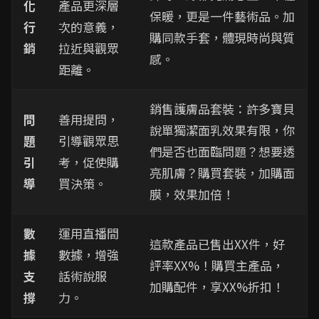
化
產品更深層
保暖，更是一件藝術品。加
行
次的意義，
購同款手套，體現時尚與質
銷
拉近與觀眾
感。
距離。
銷售護膚品套裝：許多寶貝
問
善用提問，
說單獨潔面乳效果有限，你
題
引導觀眾思
們是否也面臨問題？想要透
引
考，促使購
亮肌膚？購買套裝，加購面
導
買決策。
膜，效果加倍！
數
運用直播間
這款產品已售出XX件，好
據
數據，增強
評率XX%！購買主產品，
支
話術說服
加購配件，享XX%折扣！
撐
力。