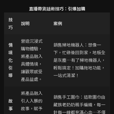
直播帶貨話術技巧：引爆加購
技
說明
案例
巧
營造沉浸式
情
銷售掃地機器人：想像一
購物體驗，
境
下，忙碌後回到家，地板全
將產品融入
化
是灰塵…有了掃地機器人，
具體情境，
引
輕鬆搞定！加購拖地功能，
讓觀眾感受
導
一站式清潔！
產品益處。
將產品融入
銷售手工圍巾：這款圍巾由
故
引人入勝的
藏族老奶奶親手編織，每一
事
故事，賦予
針每一線都充滿心血…不僅