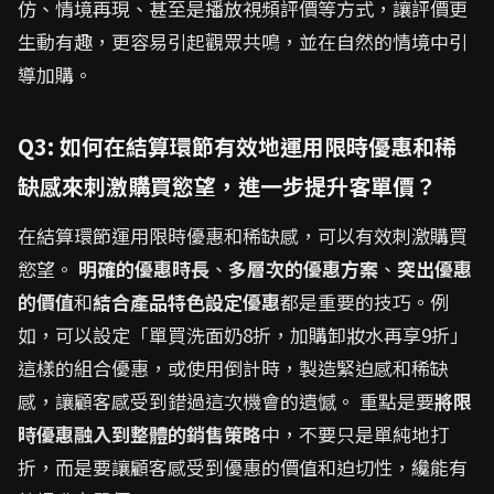
仿、情境再現、甚至是播放視頻評價等方式，讓評價更
生動有趣，更容易引起觀眾共鳴，並在自然的情境中引
導加購。
Q3: 如何在結算環節有效地運用限時優惠和稀
缺感來刺激購買慾望，進一步提升客單價？
在結算環節運用限時優惠和稀缺感，可以有效刺激購買
慾望。
明確的優惠時長
、
多層次的優惠方案
、
突出優惠
的價值
和
結合產品特色設定優惠
都是重要的技巧。例
如，可以設定「單買洗面奶8折，加購卸妝水再享9折」
這樣的組合優惠，或使用倒計時，製造緊迫感和稀缺
感，讓顧客感受到錯過這次機會的遺憾。 重點是要
將限
時優惠融入到整體的銷售策略
中，不要只是單純地打
折，而是要讓顧客感受到優惠的價值和迫切性，纔能有