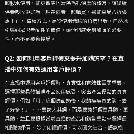
卸妝水使用，能更徹底地清除毛孔深處的髒污，讓後續
保養吸收更好哦！現在兩者一起購買，還能享受八折優
惠！」。 這種方式，是從使用體驗的角度出發，自然地
引導觀眾思考配件的價值，讓他們感受到加購的必要
性，而不是被動接受。
Q2: 如何利用客戶評價來提升加購慾望？在直
播中如何有效運用客戶評價？
在直播中運用客戶評價時，
真實性
和
有效性
至關重要。
選擇那些具體描述產品使用感受、突出產品優點的真實
評價，例如「用了這個洗面奶後，我的痘痘真的消下去
了好多！」。 不要誇大其詞，而是要讓評價更具體、更
具體，並且要根據當前直播的產品和銷售重點來選擇最
相關的評價。 除了朗讀評價，可以圖文結合、語氣模