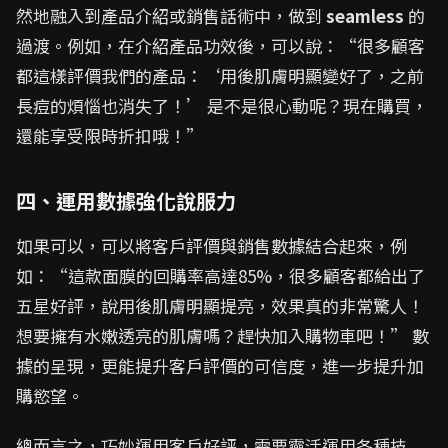
然地融入到產品介紹或銷售話術中，做到
seamless
的
過渡。例如，在介紹產品功效後，可以說：“很多顧客
都這樣評價我們的產品：‘用後肌膚明顯變好了，之前
長痘的煩惱也消失了！’ 是不是很心動呢？現在購買，
還能享受限時折扣哦！”
四、運用數據強化說服力
如果可以，可以將客戶評價與銷售數據結合起來，例
如：“這款面膜的回購率高達85%，很多顧客都給出了
五星好評，說用後肌膚明顯提亮，效果真的非常驚人！
想要擁有水嫩透亮的肌膚嗎？趕快加入購物車吧！” 數
據的呈現，更能提升客戶評價的可信度，進一步提升加
購慾望。
總而言之，巧妙運用客戶好評，需要靈活運用各種技