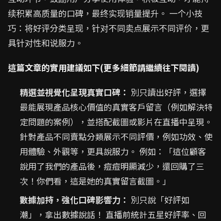
续积累高质量的口碑，最终实现销量提升。 一个小技
巧：将好评分类呈现，针对不同卖点展示不同评价，更
具针对性和说服力。
這篇文章的實用建議如下(更多細節請繼續往下閱讀)
精選並視覺化呈現真實口碑：
別只讀出好評，選擇
最能展現產品核心價值的真實客戶留言（例如解決特
定問題的案例），並搭配截圖或影片在直播中呈現。
針對產品不同賣點分類展示不同評價，例如功效、使
用體驗、外觀等，更具說服力。 例如：「這位顧客
說用了我們的產品後，痘痘明顯減少，還回購了三
次！你們看，這是她的真實留言截圖。」
數據加持，強化口碑影響力：
別只說「好評如
潮」，拿出數據說話！ 直播前統計五星好評率、回