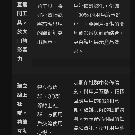
直播
台工具，將
戶評價數據化，例如
間工
好評置頂或
「90% 的用戶給予好
具，
將高頻出現
評」。將用戶提供的圖
放大
的關鍵詞突
片或影片與評論結合，
口碑
出顯示。
更直觀地展示產品效
影響
果。
力
定期在社群中發佈信
建立
建立微信
息，與用戶互動。積極
線上
群、QQ群
回應用戶的問題和意
社
等線上社
見，維護良好的社群氛
群，
群，方便用
圍。分享產品相關的知
持續
戶交流使用
識和資訊，提升用戶粘
互動
心得。