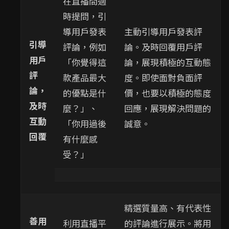
在直播間適
時提問，引
導用戶發表
主動引導用戶發表評
引導
評論，例如
論。及時回覆用戶評
用戶
「你覺得這
論，展現積極的互動態
評
款產品最大
度。即使面對負面評
論，
的優點是什
價，也要以積極的態度
及時
麼？」、
回應，展現解決問題的
互動
「你用過後
誠意。
回覆
有什麼感
受？」
精選質量高、有代表性
善用
利用直播平
的評論進行展示。將用