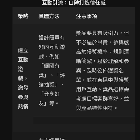
互動引流：口碑打造信任感
策略
具體方法
注意事項
獎品要具有吸引力，但
設計簡單有
不必過於昂貴，參與感
趣的互動遊
建立
高於獲獎機率。規則清
戲，例如
互動
晰簡潔，易於理解和參
「曬圖有
遊
與。及時公佈獲獎名
獎」、「評
戲，
單，並在直播中與獲獎
論抽獎」、
激發
用戶互動。獎品選擇需
「分享好
參與
考慮目標客群喜好，並
友」等。
熱情
與產品特性相符。