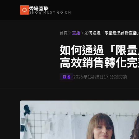
秀場直擊
SHOW MUST GO ON
首頁
直播
如何通過「限量產品首發直播
如何通過「限量
高效銷售轉化完
2025年1月28日
17
分鐘閱讀
直播