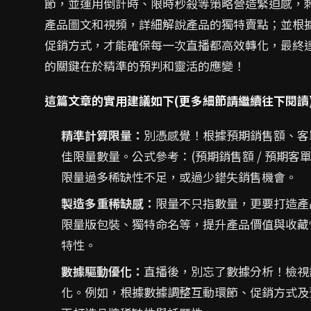
節，並運用倒計時、限時秒殺等策略營造緊迫感，
產品圖文和視頻，詳細解說產品的獨特賣點；並根
促銷方式，才能確保每一次直播都高效轉化，最終
的關鍵在於精準的預判和靈活的應變！
這篇文章的實用建議如下(更多細節請繼續往下閱讀
精準計算限量：
別憑感覺！根據預期銷售額、客單
佳限量數量。公式參考：(預期銷售額 / 預期客單價) 
限量過多稀缺性不足，或過少錯失銷售機會。
製造多重稀缺感：
限量不只指數量，更要打造產
限量版包裝、獨特命名等，提升產品價值與收藏
特性。
數據驅動優化：
直播後，別忘了數據分析！檢視
化。例如，根據數據調整互動環節、促銷方式及