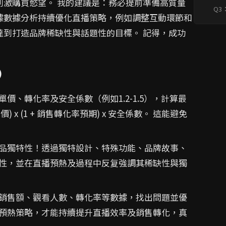
刺激購買慾望。 我的建議是：務必提前準備高質量
話
Q3
據數據分析持續優化直播策略，例如調整互動環節和
升
達到打造品牌稀缺性與話題性的目標。 記得，成功
)
價、轉化率及安全係數（例如1.2-1.5），計算最
x (1 + 銷售轉化率預期) x 安全係數。 這能避免
品獨特性！透過獨特設計、特殊功能、品牌故事、
性，並在直播預熱及過程中反复強調其稀缺性與獨
銷售額、觀看人數、轉化率等數據，找出問題並優
預熱策略，才能持續提升直播效率及銷售轉化，真