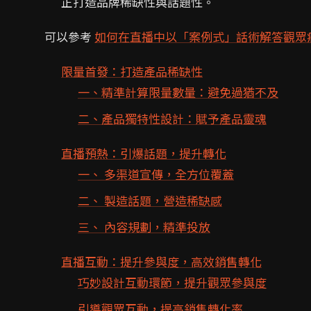
正打造品牌稀缺性與話題性。
可以參考
如何在直播中以「案例式」話術解答觀眾
限量首發：打造產品稀缺性
一、精準計算限量數量：避免過猶不及
二、產品獨特性設計：賦予產品靈魂
直播預熱：引爆話題，提升轉化
一、 多渠道宣傳，全方位覆蓋
二、 製造話題，營造稀缺感
三、 內容規劃，精準投放
直播互動：提升參與度，高效銷售轉化
巧妙設計互動環節，提升觀眾參與度
引導觀眾互動，提高銷售轉化率