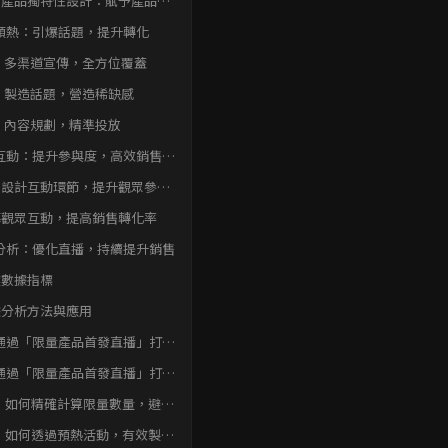
、產品獨特性設計：賦予產品靈
預熱：引爆話題，提升轉化
 多渠道宣傳，全方位覆蓋
二、 製造話題，營造稀缺感
三、 內容規劃，精準投放
互動：提升參與度，高效銷售轉
妙設計互動環節，提升觀眾參與
導觀眾互動，提高銷售轉化率
分析：優化直播，持續提升銷售
鍵數據指標
據分析方法與應用
通過「限量產品首發直播」打造
稀缺性與話題性結論
通過「限量產品首發直播」打造
稀缺性與話題性 常見問題快速
：如何精確計算限量數量，避免
量過多或過少？
：如何透過預熱活動，有效製造