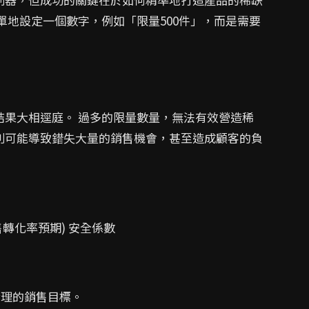
單地設定一個數字，例如「限量500件」，而是需要
結果大相逕庭。 過多的限量數量，無法有效營造稀
則可能導致錯失大量的銷售機會，甚至造成顧客的負
 銷售轉化率預期) 安全係數
理的銷售目標。