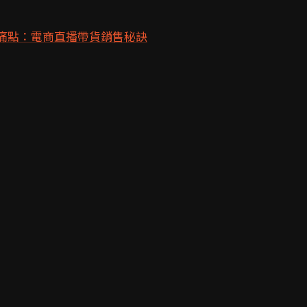
痛點：電商直播帶貨銷售秘訣