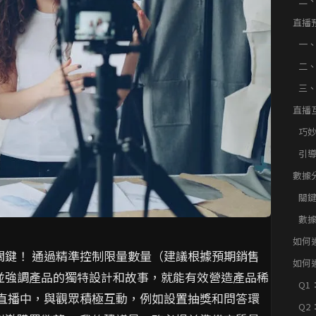
二
魂
直播
一、
直播
化
巧
度
引
數據
關
數
如何
關鍵！ 通過精準控制限量數量（建議根據預期銷售
品牌
如何
並強調產品的獨特設計和故事，就能有效營造產品稀
品牌
Q1
FAQ
；直播中，與觀眾積極互動，例如設置抽獎和問答環
限
Q2