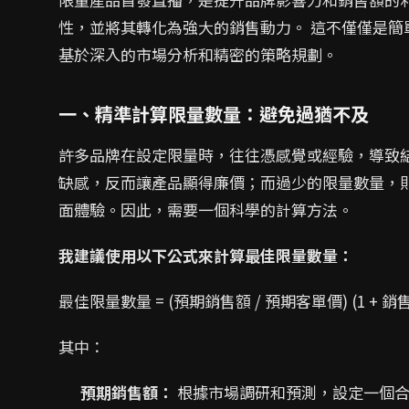
性，並將其轉化為強大的銷售動力。 這不僅僅是簡
基於深入的市場分析和精密的策略規劃。
一、精準計算限量數量：避免過猶不及
許多品牌在設定限量時，往往憑感覺或經驗，導致
缺感，反而讓產品顯得廉價；而過少的限量數量，
面體驗。因此，需要一個科學的計算方法。
我建議使用以下公式來計算最佳限量數量：
最佳限量數量 = (預期銷售額 / 預期客單價) (1 +
其中：
預期銷售額：
根據市場調研和預測，設定一個合