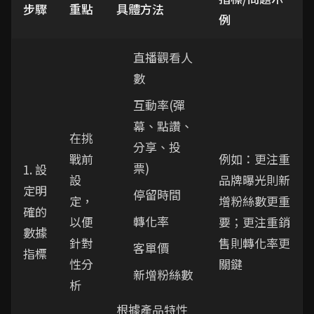
步驟
重點
具體方法
例
直播觀看人
數
互動率(彈
幕、點讚、
在挑
分享、投
戰前
例如：更注重
票)
1. 設
設
品牌曝光則新
定明
停留時間
定，
增粉絲數更重
確的
轉化率
以便
要；更注重銷
數據
針對
售則轉化率更
客單價
指標
性分
關鍵
新增粉絲數
析
根據產品特性