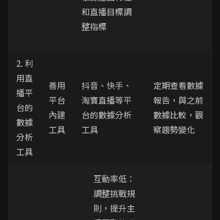
和直播目標調
整指標
2. 利
用直
善用
抖音、快手、
定期查看數據
播平
平台
淘寶直播等平
報告，與之前
台的
內建
台的數據分析
數據比較，觀
數據
工具
工具
察趨勢變化
分析
工具
互動率低：
調整挑戰規
則，提升主