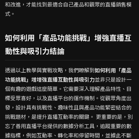
和改進，才能找到最適合自己產品和觀眾的直播銷售模
式。
如何利用「產品功能挑戰」增強直播互
動性與吸引力結論
透過以上教學與實戰攻略，我們瞭解到
如何利用「產品
功能挑戰」增增強直播互動性與吸引力
並非只是設計一
個有趣的遊戲這麼簡單。它需要深入理解產品特性、目
標受眾喜好，以及直播平台的運作機制。從觀眾角度出
發，設計具有挑戰性、趣味性且與產品功能緊密結合的
挑戰題材，是提升直播互動率的關鍵。 更重要的是，別
忘了善用直播平台提供的數據分析工具，追蹤重要的數
據指標，例如互動率、轉化率和停留時間，並據此不斷