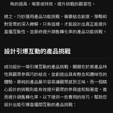
殊的道具、場景或特效，提升挑戰的觀賞性。
總之，巧妙運用產品功能挑戰，需要結合創意、策略和
對受眾的深入瞭解。只有這樣，才能設計出真正能提升
直播互動性，並最終提升銷售轉化率的產品功能挑戰。
設計引爆互動的產品挑戰
成功設計一場引爆互動的產品挑戰，關鍵在於將產品特
性與觀眾參與巧妙結合，並創造出具有懸念和趣味性的
體驗。單純的產品展示容易讓觀眾感到乏味，而一個精
心設計的挑戰則能有效提升觀眾的參與度和黏著度，進
而提升銷售轉化率。以下提供一些實用的技巧，幫助您
設計出能引爆直播間互動的產品挑戰：