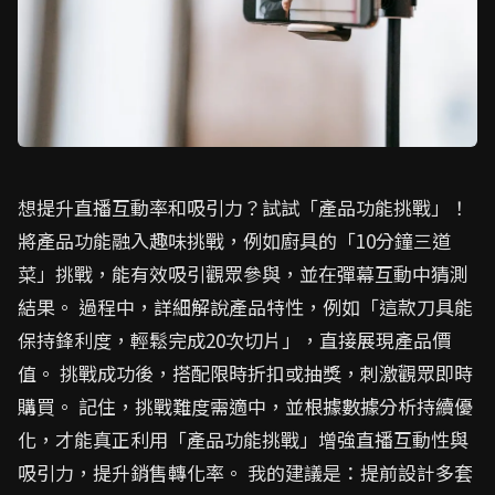
想提升直播互動率和吸引力？試試「產品功能挑戰」！
將產品功能融入趣味挑戰，例如廚具的「10分鐘三道
菜」挑戰，能有效吸引觀眾參與，並在彈幕互動中猜測
結果。 過程中，詳細解說產品特性，例如「這款刀具能
保持鋒利度，輕鬆完成20次切片」，直接展現產品價
值。 挑戰成功後，搭配限時折扣或抽獎，刺激觀眾即時
購買。 記住，挑戰難度需適中，並根據數據分析持續優
化，才能真正利用「產品功能挑戰」增強直播互動性與
吸引力，提升銷售轉化率。 我的建議是：提前設計多套