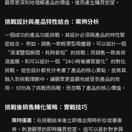
觀眾更深刻地理解產品的價值，進而產生購買慾望。
挑戰設計與產品特性結合：案例分析
一個成功的產品功能挑戰，其設計必須與產品的特性緊
密結合。 例如，銷售一款輕便型吸塵器，可以設計一個
“清潔整個房間，耗時最短”的挑戰；而銷售一款高保
濕面膜，則可以設計一個“24小時後膚質變化”的對比
挑戰。 這些設計都充分考慮了產品的核心賣點，並將其
融入到挑戰環節中，讓觀眾更直觀地感受到產品的效
用。 切勿為了挑戰而挑戰，而忽略了產品的核心價值。
挑戰後銷售轉化策略：實戰技巧
限時優惠：
在挑戰結束後立即推出限時折扣或優惠
券，刺激觀眾的即時購買慾望。 這可以是針對參與