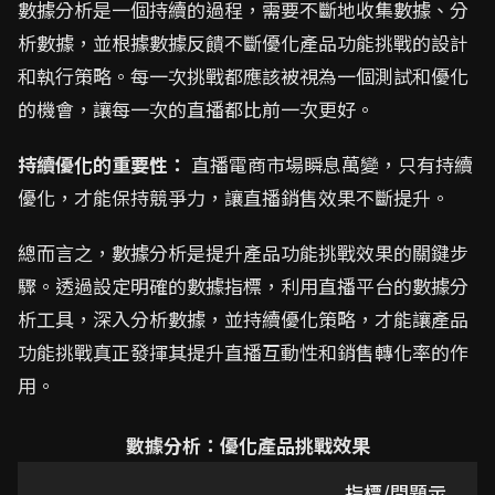
數據分析是一個持續的過程，需要不斷地收集數據、分
析數據，並根據數據反饋不斷優化產品功能挑戰的設計
和執行策略。每一次挑戰都應該被視為一個測試和優化
的機會，讓每一次的直播都比前一次更好。
持續優化的重要性：
直播電商市場瞬息萬變，只有持續
優化，才能保持競爭力，讓直播銷售效果不斷提升。
總而言之，數據分析是提升產品功能挑戰效果的關鍵步
驟。透過設定明確的數據指標，利用直播平台的數據分
析工具，深入分析數據，並持續優化策略，才能讓產品
功能挑戰真正發揮其提升直播互動性和銷售轉化率的作
用。
數據分析：優化產品挑戰效果
指標/問題示