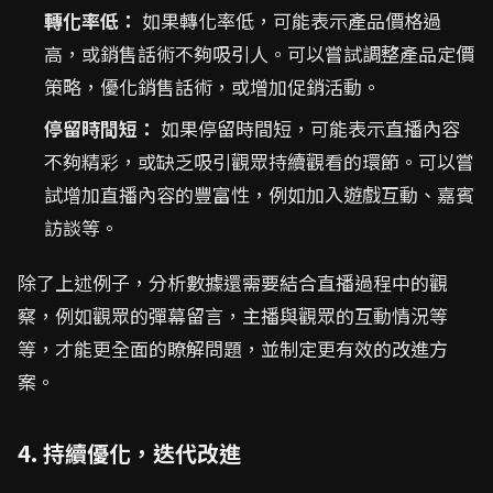
轉化率低：
如果轉化率低，可能表示產品價格過
高，或銷售話術不夠吸引人。可以嘗試調整產品定價
策略，優化銷售話術，或增加促銷活動。
停留時間短：
如果停留時間短，可能表示直播內容
不夠精彩，或缺乏吸引觀眾持續觀看的環節。可以嘗
試增加直播內容的豐富性，例如加入遊戲互動、嘉賓
訪談等。
除了上述例子，分析數據還需要結合直播過程中的觀
察，例如觀眾的彈幕留言，主播與觀眾的互動情況等
等，才能更全面的瞭解問題，並制定更有效的改進方
案。
4. 持續優化，迭代改進