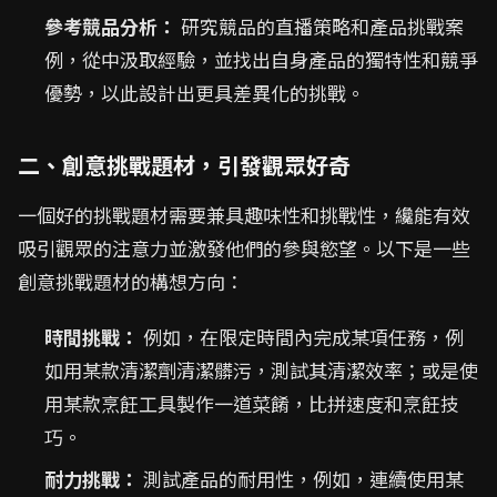
參考競品分析：
研究競品的直播策略和產品挑戰案
例，從中汲取經驗，並找出自身產品的獨特性和競爭
優勢，以此設計出更具差異化的挑戰。
二、創意挑戰題材，引發觀眾好奇
一個好的挑戰題材需要兼具趣味性和挑戰性，纔能有效
吸引觀眾的注意力並激發他們的參與慾望。以下是一些
創意挑戰題材的構想方向：
時間挑戰：
例如，在限定時間內完成某項任務，例
如用某款清潔劑清潔髒污，測試其清潔效率；或是使
用某款烹飪工具製作一道菜餚，比拼速度和烹飪技
巧。
耐力挑戰：
測試產品的耐用性，例如，連續使用某