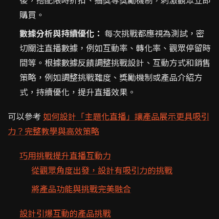
購買。
數據分析與持續優化：
每次挑戰都應視為測試，密
切關注直播數據，例如互動率、轉化率、觀眾停留時
間等。根據數據反饋調整挑戰設計、互動方式和銷售
策略，例如調整挑戰難度、獎勵機制或產品介紹方
式，持續優化，提升直播效果。
可以參考
如何設計「主題化直播」讓產品展示更具吸引
力？完整教學與高效策略
巧用挑戰提升直播互動力
從觀眾角度出發，設計有吸引力的挑戰
將產品功能與挑戰完美融合
設計引爆互動的產品挑戰