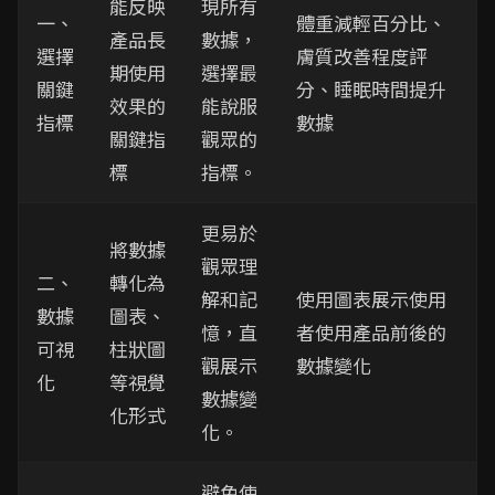
能反映
現所有
一、
體重減輕百分比、
產品長
數據，
選擇
膚質改善程度評
期使用
選擇最
關鍵
分、睡眠時間提升
效果的
能說服
指標
數據
關鍵指
觀眾的
標
指標。
更易於
將數據
觀眾理
二、
轉化為
解和記
使用圖表展示使用
數據
圖表、
憶，直
者使用產品前後的
可視
柱狀圖
觀展示
數據變化
化
等視覺
數據變
化形式
化。
避免使