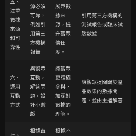
五、
源必須
展示數
注重
可靠，
據來
引用第三方機構的
數據
例如引
源，提
測試報告或臨床試
來源
用第三
升觀眾
驗數據
和可
方機構
信任
靠性
報告
度。
與觀眾
讓觀眾
六、
互動，
更積極
讓觀眾提問關於產
運用
解答問
參與，
品效果的數據問
互動
題，設
加深對
題，並由主播解答
方式
計小遊
數據的
戲
理解。
根據直
根據不
七、