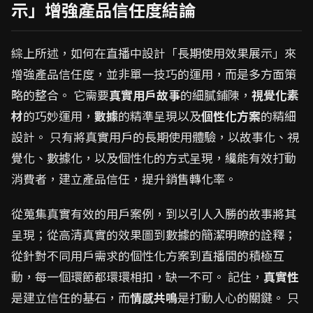
示」增強產品信任度結論
綜上所述，如何在直播中設計「長期使用效果展示」來
增強產品信任度，並非單一技巧的運用，而是多方面策
略的整合。 它需要
真實用戶故事
的細膩鋪陳，
視覺化素
材
的巧妙運用，
數據
的精準呈現以及
個性化方案
的精細
設計。 只有將真實用戶的長期使用體驗，以故事化、視
覺化、數據化，以及個性化的方式呈現，纔能有效打動
消費者，建立產品信任，提升銷售轉化率。
從蒐集真實有效的用戶案例，到以引人入勝的故事將其
呈現；從高清真實的效果圖到數據的簡潔明瞭的詮釋；
從針對不同用戶需求的個性化方案到直播間的積極互
動，每一個環節都環環相扣，缺一不可。 記住，
真實性
是建立信任的基石，而
情感共鳴
是打動人心的關鍵。 只