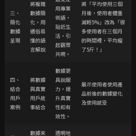
將複雜
將「平均使用三個
用專業
三、
數據簡
月後，使用者體重
術語，
簡化
化，用
減輕5%」改為「很
貼近生
數據
通俗易
多使用者在三個月
活，引
呈現
懂的語
的時間裡，平均瘦
起觀眾
言解說
了5斤！」
共鳴。
數據更
四、
將數據
具說服
展示使用者使用產
結合
與真實
力，提
品前後的數據變化
用戶
用戶故
升真實
及使用感受
案例
事結合
性和有
效性。
數據來
透明地