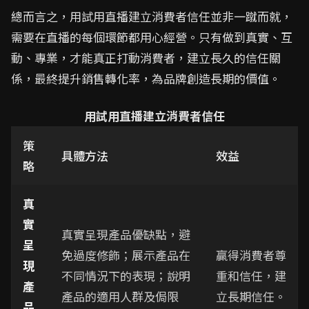
總而言之，用試用直播建立消費者信任並非一蹴而就，
需要在直播的每個環節都用心經營。只有做到真實、互
動、專業，才能真正打動消費者，建立長久的信任關
係，最終提升銷售轉化率，為品牌創造長期的價值。
用試用直播建立消費者信任
策
具體方法
效益
略
真
實
真實呈現產品優缺點，避
呈
免過度修飾；展示產品在
贏得消費者尊
現
不同情況下的表現；說明
重和信任，建
產
產品的適用人群及侷限
立長期信任。
品