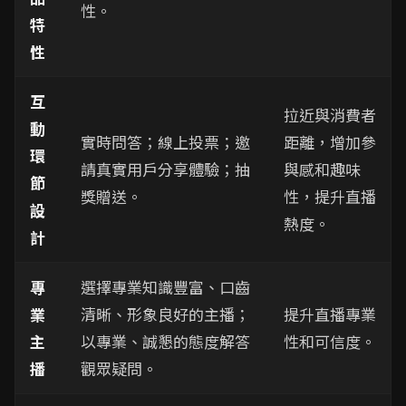
性。
特
性
互
拉近與消費者
動
實時問答；線上投票；邀
距離，增加參
環
請真實用戶分享體驗；抽
與感和趣味
節
獎贈送。
性，提升直播
設
熱度。
計
專
選擇專業知識豐富、口齒
業
清晰、形象良好的主播；
提升直播專業
主
以專業、誠懇的態度解答
性和可信度。
播
觀眾疑問。