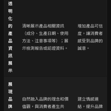
透
明
化
的
清晰展示產品相關資訊
增加產品可信
產
（成分、生產日期、使用
度，讓消費者
品
方法、注意事項等）；展
感受到品牌的
資
示檢測報告或認證資料。
誠意。
訊
展
示
展
現
品
自然融入品牌的理念和價
建立情感連
牌
值觀，與消費者產生共
結，提升品牌