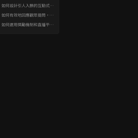
參與」提升銷售轉化 常見問題
：如何設計引人入勝的互動式問
AQ
，才能提高觀眾參與度？
：如何有效地回應觀眾提問，並
升直播互動體驗？
：如何運用獎勵機制和直播平台
具，提高觀眾參與度和銷售轉化
？