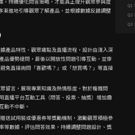
數據，持續優化問答策略，才能真正提升觀眾參與度
觀眾
Q1
快速F
循序漸進地引導觀眾了解產品，並根據數據反饋調整
題
Q2
提
Q3
工
)
率
據產品特性、觀眾痛點及直播流程，設計由淺入深
產品優勢提問，最後以開放性問題引導互動，並穿
 避免直接詢問「喜歡嗎？」或「想買嗎？」等直接
眾留言，展現專業知識及熱情態度。對於複雜問
用直播平台互動工具（問答、投票、抽獎）增加趣
互動不中斷。
贈送試用裝或優惠券等獎勵機制，激勵觀眾積極參
率等數據，評估問答效果，持續調整問題設計、獎