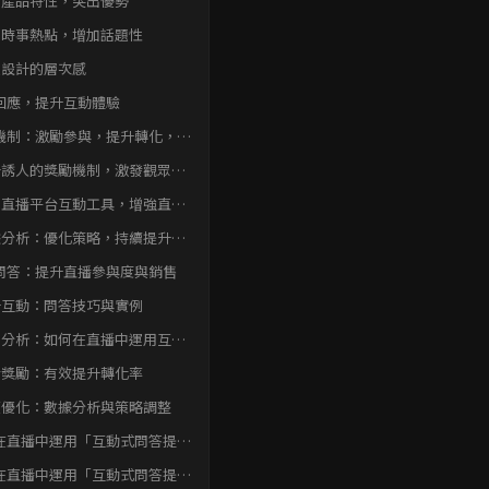
合產品特性，突出優勢
扣時事熱點，增加話題性
題設計的層次感
回應，提升互動體驗
機制：激勵參與，提升轉化，活
播工具，增強互動體驗，數據分
計誘人的獎勵機制，激發觀眾參
優化策略，持續提升，如何在直
運用互動問答提升銷售
用直播平台互動工具，增強直播
驗
據分析：優化策略，持續提升銷
轉化
問答：提升直播參與度與銷售
升互動：問答技巧與實例
例分析：如何在直播中運用互動
答
合獎勵：有效提升轉化率
續優化：數據分析與策略調整
在直播中運用「互動式問答提高
參與」提升銷售轉化結論
在直播中運用「互動式問答提高