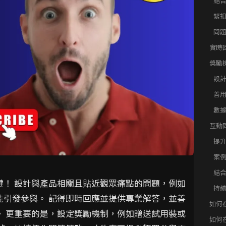
結
緊
問
實時
獎勵
用直
設
析：
與
播中
善
體
數
售
互動
提
案
問
結
鍵！ 設計與產品相關且貼近觀眾痛點的問題，例如
持
能引發參與。 記得即時回應並提供專業解答，並善
如何
。 更重要的是，設定獎勵機制，例如贈送試用裝或
觀眾
如何