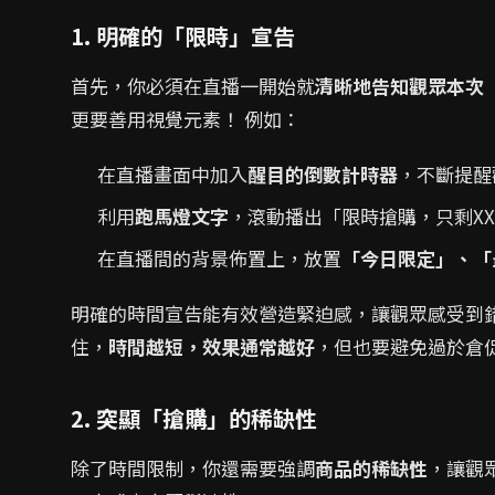
1. 明確的「限時」宣告
首先，你必須在直播一開始就
清晰地告知觀眾本次
更要善用視覺元素！ 例如：
在直播畫面中加入
醒目的倒數計時器
，不斷提醒
利用
跑馬燈文字
，滾動播出「限時搶購，只剩X
在直播間的背景佈置上，放置
「今日限定」、「
明確的時間宣告能有效營造緊迫感，讓觀眾感受到
住，
時間越短，效果通常越好
，但也要避免過於倉
2. 突顯「搶購」的稀缺性
除了時間限制，你還需要強調
商品的稀缺性
，讓觀