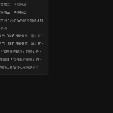
碼策略二：折扣升級
碼策略三：特殊權益
戰案例：美妝品牌限時加碼活動
意事項
運用「限時捆綁優惠」增加直播
額結論
運用「限時捆綁優惠」增加直播
額 常見問題快速FAQ
: 「限時捆綁優惠」的核心是什
？為什麼它能有效提升直播銷售
: 在設計「限時捆綁優惠」的產
？
組合時，有哪些技巧需要注意？
: 如何在直播間利用倒數計時器
造「限時搶購」的急迫感？