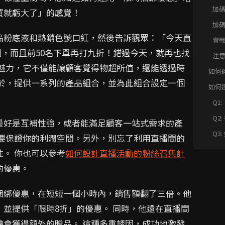
加
買就虧大了」的感覺！
加
品粉底液和熱銷色號口紅，然後告訴觀眾：「今天直
實
刷，而且前50名下單再打九折！錯過今天，就再也找
注
的魅力，它不僅能讓顧客覺得物超所值，還能透過時
如何
銷售
在於，提供一系列的產品組合，並為此組合設定一個
如何
銷售
Q1
麼
Q2
額
最好是互補性強，或者能滿足顧客一站式需求的產
品
Q3
也要保證你的利潤空間。另外，別忘了利用直播間的
營
。 你也可以參考
如何設計直播活動的粉絲召集計
的優惠。
捆綁優惠，在短短一個小時內，銷售額翻了三倍。他
並提供「限時8折」的優惠。 同時，他還在直播間
機會獲得額外的贈品。 這種多重誘因，成功地激發