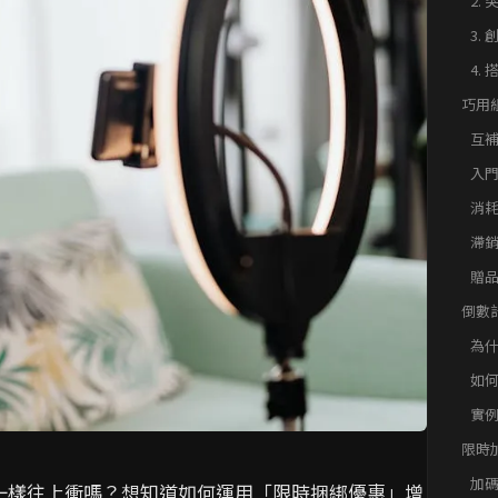
2.
3.
4.
巧用
惠」
互
入門
消耗
滯銷
贈
倒數
惠」
為
額
如
實
限時
惠」
加
一樣往上衝嗎？想知道如何運用「限時捆綁優惠」增