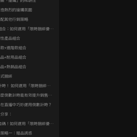
 突顯「搶購」的稀缺性
 創造熱烈的搶購氛圍
 搭配其他行銷策略
組合：如何運用「限時捆綁優
增加直播銷售額的產品組合設計
補性產品組合
款+進階款組合
品+耐用品組合
品+熱銷品組合
品式捆綁
計時！ 如何運用「限時捆綁優
增加直播銷售額的急迫感？
什麼倒數計時能有效提升銷售
？
何在直播中巧妙運用倒數計時？
例分享：
加碼！如何運用「限時捆綁優
增加直播銷售額的額外誘惑？
碼策略一：贈品誘惑