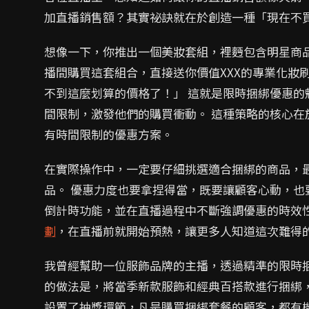
加直播銷售額？其實祕訣就在於創造一種「現在不
想像一下，你推出一個美妝套組，裡麪包含明星商
播間購買這套組合，直接送你價值XXX的專業化妝
不到這麼划算的價格了！」 這就是限時捆綁優惠
間限制，激發他們的購買衝動。 這種策略的核心
有時間限制的優惠方案。
在實際操作中，一定要仔細挑選適合捆綁的商品，
品。 優惠力度也要拿捏得當，既要讓顧客心動，
倒計時功能，並在直播過程中不斷強調優惠的時效性
劃
，在直播前就開始預熱，讓更多人知道這次難得
我曾經幫助一位服飾品牌的主播，透過精準的限時
的做法是，將當季新款服飾和經典百搭款進行捆綁，
設置了抽獎環節，凡是購買捆綁套餐的顧客，都有