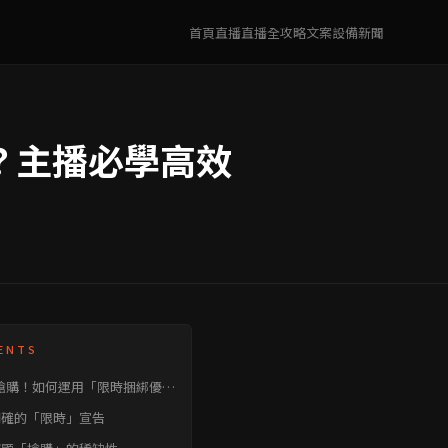
首頁
直播
直播全攻略
文案
設備
新聞
？主播必學高效
ENTS
搶購！如何運用「限時捆綁優
增加直播銷售額？
 明確的「限時」宣告