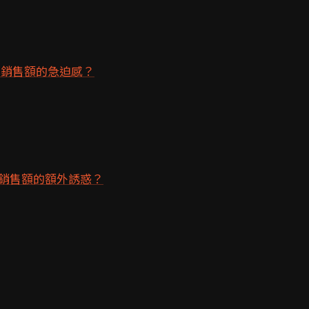
播銷售額的急迫感？
銷售額的額外誘惑？