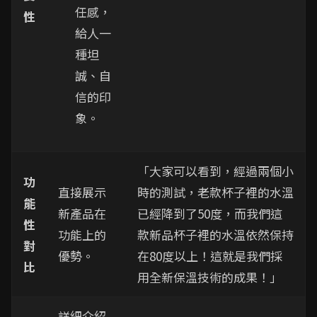
任感，
性
給人一
種坦
誠、自
信的印
象。
「大家可以看到，經過兩個小
功
直接展示
時的測試，老款杯子裡的水溫
能
新產品在
已經降到了50度，而我們這
性
功能上的
款新品杯子裡的水溫依然保持
對
優勢。
在80度以上！這就是我們採
比
用全新保溫技術的成果！」
詳細介紹