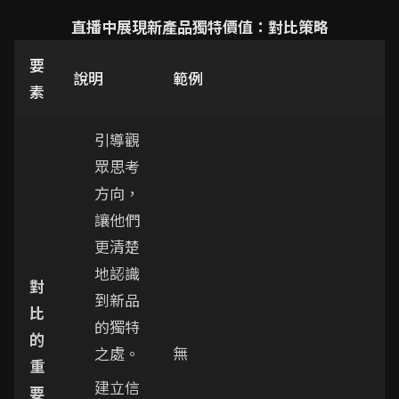
直播中展現新產品獨特價值：對比策略
要
說明
範例
素
引導觀
眾思考
方向，
讓他們
更清楚
地認識
對
到新品
比
的獨特
的
無
之處。
重
建立信
要