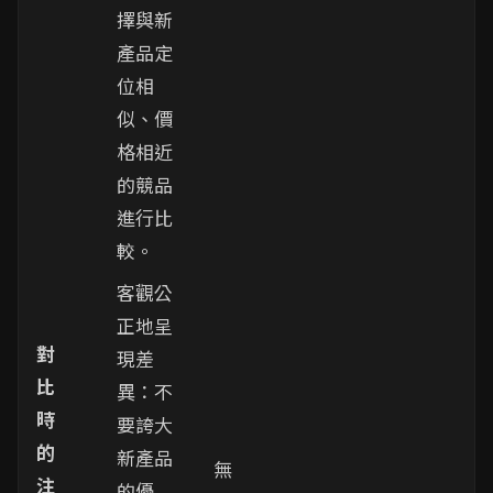
擇與新
產品定
位相
似、價
格相近
的競品
進行比
較。
客觀公
正地呈
對
現差
比
異：不
時
要誇大
的
新產品
無
注
的優