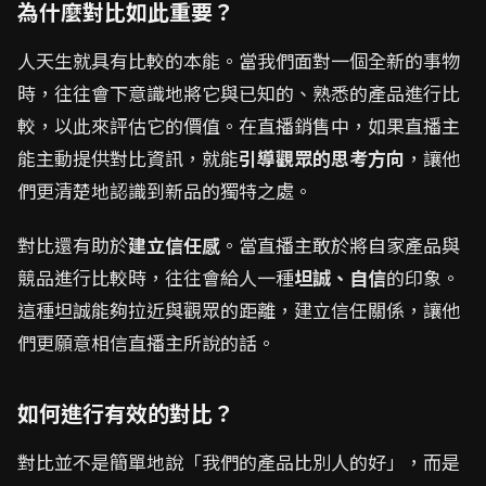
為什麼對比如此重要？
人天生就具有比較的本能。當我們面對一個全新的事物
時，往往會下意識地將它與已知的、熟悉的產品進行比
較，以此來評估它的價值。在直播銷售中，如果直播主
能主動提供對比資訊，就能
引導觀眾的思考方向
，讓他
們更清楚地認識到新品的獨特之處。
對比還有助於
建立信任感
。當直播主敢於將自家產品與
競品進行比較時，往往會給人一種
坦誠、自信
的印象。
這種坦誠能夠拉近與觀眾的距離，建立信任關係，讓他
們更願意相信直播主所說的話。
如何進行有效的對比？
對比並不是簡單地說「我們的產品比別人的好」，而是