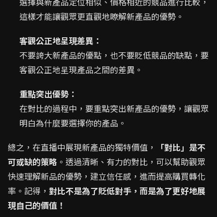
選擇與新產品定位相似、價格相近的競品進行比較，
這樣才能讓觀眾更直觀地瞭解新產品的優勢。
客觀公正地呈現差異：
不要誇大新產品的優點，也不要貶低競品的缺點，要
客觀公正地呈現產品之間的差異。
重點突出優勢：
在對比的過程中，要重點突出新產品的優勢，讓觀眾
明白為什麼要選擇你的產品。
總之，在直播中展現新產品的獨特價值，
「對比」是不
可或缺的策略
。透過清晰、有力的對比，可以幫助觀眾
快速理解新品的優勢，建立信任感，進而提高購買轉化
率。記得，
對比不是為了貶低對手，而是為了更好地展
現自己的價值！