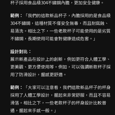
杯子採用食品級304不鏽鋼內膽，更加安全健康。
範例：
「我們的這款新品杯子，內膽採用的是食品級
304不鏽鋼，這種材質不僅安全無毒，而且耐腐蝕、
易清洗。相比之下，一些老款杯子可能使用的是劣質
不鏽鋼，長期使用可能會對健康造成危害。」
設計對比：
展示新產品在設計上的創新，例如更符合人體工學、
更美觀、更方便使用等。例如，可以強調新款杯子採
用了防滑設計，握感更舒適。
範例：
「大家可以注意看，我們這款新品杯子的杯身
採用了人體工學設計，握起來非常舒服，而且不容易
滑落。相比之下，一些老款杯子的杯身設計比較普
通，握起來手感一般。」