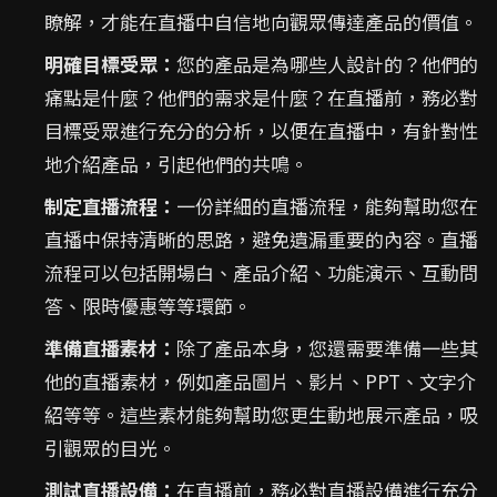
瞭解，才能在直播中自信地向觀眾傳達產品的價值。
明確目標受眾：
您的產品是為哪些人設計的？他們的
痛點是什麼？他們的需求是什麼？在直播前，務必對
目標受眾進行充分的分析，以便在直播中，有針對性
地介紹產品，引起他們的共鳴。
制定直播流程：
一份詳細的直播流程，能夠幫助您在
直播中保持清晰的思路，避免遺漏重要的內容。直播
流程可以包括開場白、產品介紹、功能演示、互動問
答、限時優惠等等環節。
準備直播素材：
除了產品本身，您還需要準備一些其
他的直播素材，例如產品圖片、影片、PPT、文字介
紹等等。這些素材能夠幫助您更生動地展示產品，吸
引觀眾的目光。
測試直播設備：
在直播前，務必對直播設備進行充分