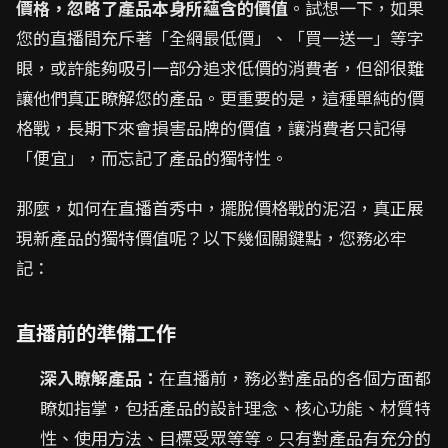
價格，忽略了產品本身所蘊含的價值
。試想一下，如果
您的直播間充斥著「全網最低價」、「買一送一」等字
眼，或許能夠吸引一部分追求低價的消費者，但卻很難
讓他們真正瞭解您的產品。更重要的是，這種單純的價
格戰，長期下來會損害品牌的價值，讓消費者只記得
「便宜」，而忘記了產品的獨特性。
那麼，如何在直播首秀中，擺脫價格戰的泥沼，真正展
現新產品的獨特價值呢？以下幾個關鍵點，您務必牢
記：
直播前的準備工作
深入瞭解產品：
在直播前，務必對產品的各個方面都
瞭如指掌，包括產品的設計理念、核心功能、材質特
性、使用方法、目標受眾等等。只有對產品有充分的