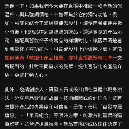
想像一下，如果我們今天要在直播中推廣一款全新的保
溫杯，與其強調價格，不如聚焦於它的獨特功能。例
如，強調它結合了濾網與保溫設計，讓使用者即使在數
小時後，也能品嚐到熱騰騰的飲品。透過實際的產品示
範，搭配與舊款杯子或競品的詳細對比，讓觀眾清楚看
到新款杯子在功能性、材質或設計上的優越之處。就像
如何通過「精細化產品推薦」提升直播觀眾轉化率
一文
所提到的，針對不同需求的受眾，提供客製化的產品介
紹，更能打動人心。
此外，邀請創辦人、研發人員或設計師在直播中現身說
法，分享產品背後的故事、技術細節或設計理念，能有
效提升產品的專業度和可信度。最後，善用「首發專屬
優惠」、「早鳥組合」等限時方案，刺激首批觀眾的購
買慾望，並營造搶購氛圍。新品首播的成敗往往決定了