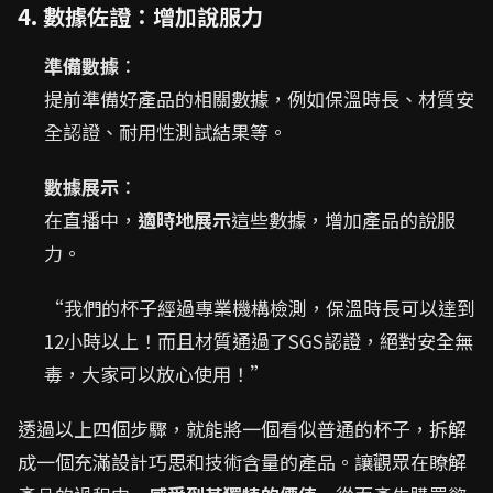
4. 數據佐證：增加說服力
準備數據
：
提前準備好產品的相關數據，例如保溫時長、材質安
全認證、耐用性測試結果等。
數據展示
：
在直播中，
適時地展示
這些數據，增加產品的說服
力。
“我們的杯子經過專業機構檢測，保溫時長可以達到
12小時以上！而且材質通過了SGS認證，絕對安全無
毒，大家可以放心使用！”
透過以上四個步驟，就能將一個看似普通的杯子，拆解
成一個充滿設計巧思和技術含量的產品。讓觀眾在瞭解