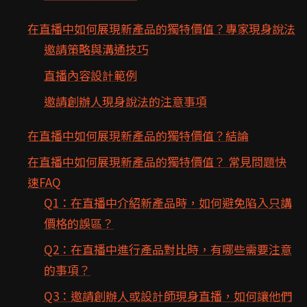
在直播中如何展現新產品的獨特價值？專家現身說法
邀請策略與溝通技巧
直播內容設計範例
邀請創辦人現身說法的注意事項
在直播中如何展現新產品的獨特價值？結論
在直播中如何展現新產品的獨特價值？ 常見問題快
速FAQ
Q1：在直播中介紹新產品時，如何避免陷入只講
價格的誤區？
Q2：在直播中進行產品對比時，有哪些需要注意
的事項？
Q3：邀請創辦人或設計師現身直播，如何讓他們