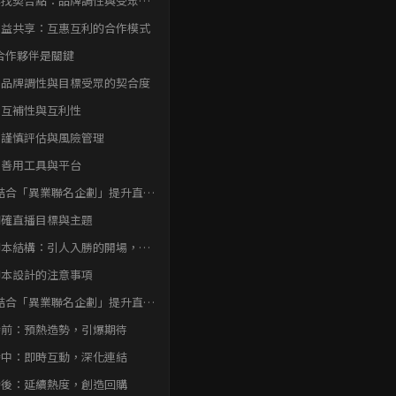
 尋找契合點：品牌調性與受眾分
 利益共享：互惠互利的合作模式
合作夥伴是關鍵
、品牌調性與目標受眾的契合度
、互補性與互利性
、謹慎評估與風險管理
、善用工具與平台
結合「異業聯名企劃」提升直播
穿透力？ 腳本設計攻略
 明確直播目標與主題
 腳本結構：引人入勝的開場，精
互動的過程，有效轉化的結尾
 腳本設計的注意事項
結合「異業聯名企劃」提升直播
穿透力？社群互動魔法
播前：預熱造勢，引爆期待
播中：即時互動，深化連結
播後：延續熱度，創造回購