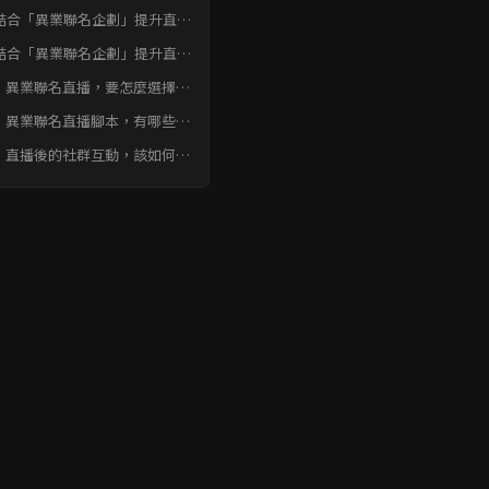
結合「異業聯名企劃」提升直播
穿透力？結論
結合「異業聯名企劃」提升直播
穿透力？ 常見問題快速FAQ
：異業聯名直播，要怎麼選擇適
我的合作夥伴？
：異業聯名直播腳本，有哪些設
重點可以提升觀眾互動？
：直播後的社群互動，該如何延
熱度，創造回購？