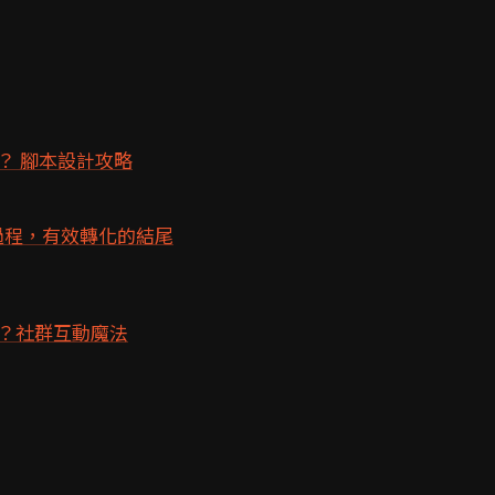
？ 腳本設計攻略
過程，有效轉化的結尾
？社群互動魔法