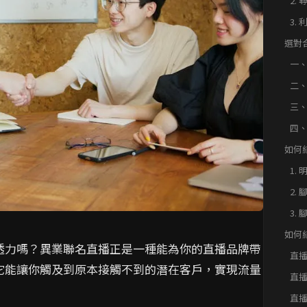
2.
析
3.
選對
一
二
三
四
如何
品牌
1.
2.
彩
3.
如何
透力嗎？異業聯名直播正是一種能為你的直播品牌帶
品牌
直
它能讓你觸及到原本接觸不到的潛在客戶，實現流量
直
直