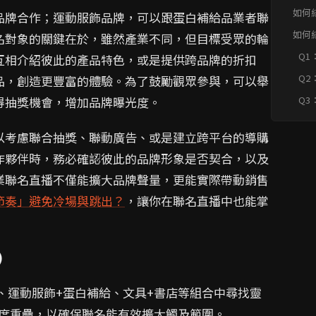
如何
品牌合作；運動服飾品牌，可以跟蛋白補給品業者聯
品牌
如何
名對象的關鍵在於，雖然產業不同，但目標受眾的輪
品牌
Q1
互相介紹彼此的產品特色，或是提供跨品牌的折扣
合
Q2
品，創造更豐富的體驗。為了鼓勵觀眾參與，可以舉
計
Q3
得抽獎機會，增加品牌曝光度。
續
以考慮聯合抽獎、聯動廣告、或是建立跨平台的導購
作夥伴時，務必確認彼此的品牌形象是否契合，以及
業聯名直播不僅能擴大品牌聲量，更能實際帶動銷售
節奏」避免冷場與跳出？
，讓你在聯名直播中也能掌
)
、運動服飾+蛋白補給、文具+書店等組合中尋找靈
度重疊，以確保聯名能有效擴大觸及範圍。