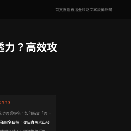
首頁
直播
直播全攻略
文案
設備
新聞
透力？高效攻
ENTS
成功異業聯名：如何結合「異業
企劃」？
 明確聯名目標：從自身需求出發