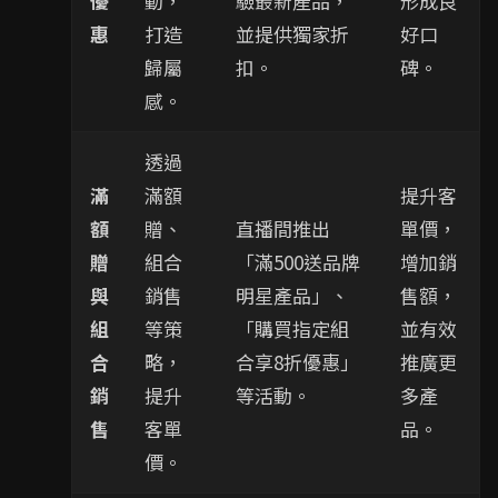
優
動，
驗最新產品，
形成良
惠
打造
並提供獨家折
好口
歸屬
扣。
碑。
感。
透過
滿
滿額
提升客
額
贈、
直播間推出
單價，
贈
組合
「滿500送品牌
增加銷
與
銷售
明星產品」、
售額，
組
等策
「購買指定組
並有效
合
略，
合享8折優惠」
推廣更
銷
提升
等活動。
多產
售
客單
品。
價。