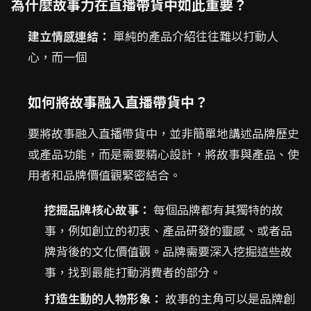
為什麼故事力在直播帶貨中如此重要？
建立情感連結：
單純的產品介紹往往難以打動人
心，而一個
如何將故事融入直播帶貨中？
要將故事融入直播帶貨中，並非簡單地講述品牌歷史
或產品功能，而是需要精心設計，將故事與產品、使
用者和品牌價值觀緊密結合。
挖掘品牌核心故事：
每個品牌都有其獨特的故
事，例如創立的初衷、產品研發的靈感、或者品
牌背後的文化價值觀。品牌需要深入挖掘這些故
事，找到最能打動消費者的部分。
打造生動的人物形象：
故事的主角可以是品牌創