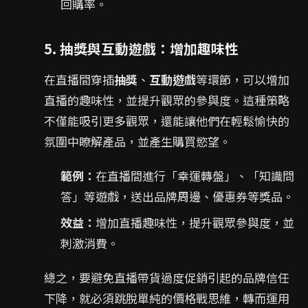
回購率。
5. 抽獎與互動遊戲：增加趣味性
在直播間穿插
抽獎
、
互動遊戲
等環節，可以增加
直播的趣味性，並提升觀眾的參與度。這種策略
不僅能吸引更多觀眾，還能讓他們在輕鬆愉快的
氛圍中瞭解產品，並產生購買慾望。
範例：
在直播間進行「幸運轉盤」、「知識問
答」等遊戲，送出品牌周邊、優惠券等獎品。
效益：
增加直播趣味性，提升觀眾參與度，並
刺激消費。
總之，要避免直播帶貨過度促銷引起的品牌信任
下降，就必須跳脫單純的價格戰思維，轉而運用