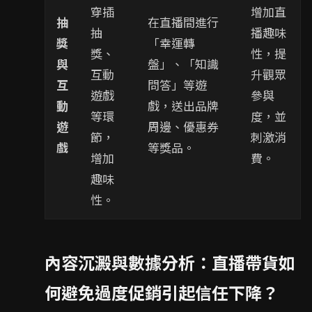
穿插
增加直
抽
在直播間進行
抽
播趣味
獎
「幸運轉
獎、
性，提
與
盤」、「知識
互動
升觀眾
互
問答」等遊
遊戲
參與
動
戲，送出品牌
等環
度，並
遊
周邊、優惠券
節，
刺激消
戲
等獎品。
增加
費。
趣味
性。
內容沉澱與數據分析：直播帶貨如
何避免過度促銷引起信任下降？