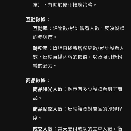
享
），有助於優化推廣策略。
互動數據：
互動率：
評論數/累計觀看人數，反映觀眾
的參與度。
轉粉率：
單場直播新增粉絲數/累計觀看人
數，反映直播內容的價值，以及吸引新粉
絲的潛力。
商品數據：
商品曝光人數：
顯示有多少觀眾看到了商
品。
商品點擊人數：
反映觀眾對商品的興趣程
度。
成交人數：
當天支付成功的去重人數，衡