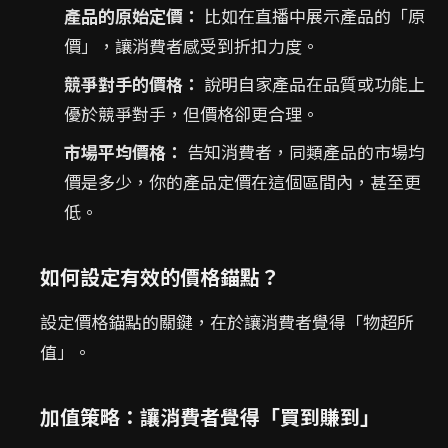
產品的原始定價：
比如在直播中展示產品的「原
價」，讓消費者感受到折扣力度。
競爭對手的價格：
說明自家產品在品質或功能上
優於競爭對手，但價格卻更合理。
市場平均價格：
告知消費者，同類產品的市場均
價是多少，你的產品定價在這個區間內，甚至更
低。
如何設定有效的價格錨點？
設定價格錨點的關鍵，在於讓消費者覺得「物超所
值」。
加值策略：讓消費者覺得「買到賺到」