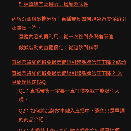
5. 抽獎與互動遊戲：增加趣味性
內容沉澱與數據分析：直播帶貨如何避免過度促銷引
起信任下降？
直播內容的再利用：從一次性到多渠道價值
數據驅動的直播優化：從經驗到科學
直播帶貨如何避免過度促銷引起品牌信任下降？結論
直播帶貨如何避免過度促銷引起品牌信任下降？ 常
見問題快速FAQ
Q1：直播帶貨一定要一直打價格戰才能吸引人
嗎？
Q2：如何將品牌故事融入直播中，避免只是單調
的商品介紹？
Q3：直播結束後，如何讓直播內容持續發揮價