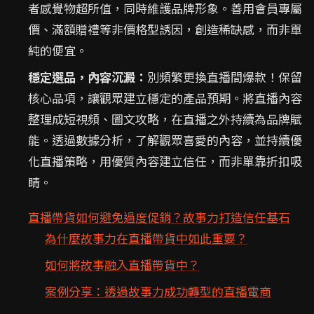
者感覺物超所值，同時維護品牌形象。善用會員專屬
價、滿額贈禮等非價格型誘因，創造稀缺感，而非單
純的便宜。
穩定選品，內容沉澱：
別頻繁更換直播間爆款！保留
核心品項，讓觀眾建立穩定的產品預期。將直播內容
整理成短視頻、圖文攻略，在直播之外持續為品牌賦
能。透過數據分析，了解觀眾喜愛的內容，並持續優
化直播策略，用優質內容建立信任，而非單靠折扣吸
睛。
直播帶貨如何避免過度促銷？故事力打造信任基石
為什麼故事力在直播帶貨中如此重要？
如何將故事融入直播帶貨中？
案例分享：透過故事力成功轉型的直播電商