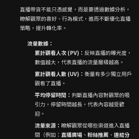
直播帶貨不能只憑感覺，而是要透過數據分析，
瞭解觀眾的喜好、行為模式，進而不斷優化直播
策略，提升轉化率。
流量數據：
累計觀看人次 (PV)：
反映直播的曝光度，
數值越大，代表直播的流量層級越高。
累計觀看人數 (UV)：
衡量有多少獨立用戶
觀看了直播。
平均停留時間：
判斷直播內容對觀眾的吸
引力，停留時間越長，代表內容越受歡
迎。
流量來源：
瞭解觀眾從哪些渠道進入直播
間（例如：
直播廣場
、
粉絲推薦
、
連結分