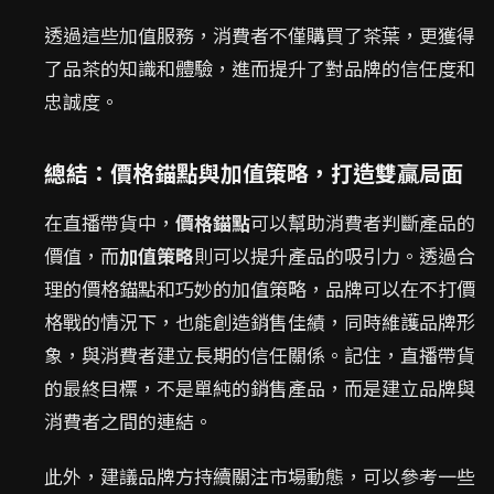
透過這些加值服務，消費者不僅購買了茶葉，更獲得
了品茶的知識和體驗，進而提升了對品牌的信任度和
忠誠度。
總結：價格錨點與加值策略，打造雙贏局面
在直播帶貨中，
價格錨點
可以幫助消費者判斷產品的
價值，而
加值策略
則可以提升產品的吸引力。透過合
理的價格錨點和巧妙的加值策略，品牌可以在不打價
格戰的情況下，也能創造銷售佳績，同時維護品牌形
象，與消費者建立長期的信任關係。記住，直播帶貨
的最終目標，不是單純的銷售產品，而是建立品牌與
消費者之間的連結。
此外，建議品牌方持續關注市場動態，可以參考一些