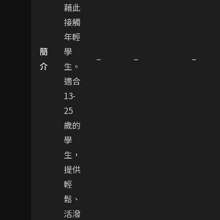
藉此
接觸
年輕
簡
學
–
–
–
介
生。
適合
13-
25
歲的
學
生，
提供
輕
鬆、
活潑