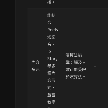
播。
能結
合
Reels
短影
音、
IG
演算法挑
Story
內容
戰：觸及人
等多
–
多元
數可能受限
種內
於演算法。
容形
式，
豐富
教學