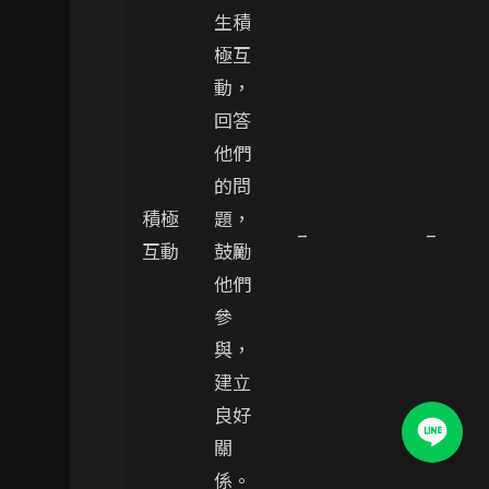
生積
極互
動，
回答
他們
的問
積極
題，
–
–
互動
鼓勵
他們
參
與，
建立
良好
關
係。