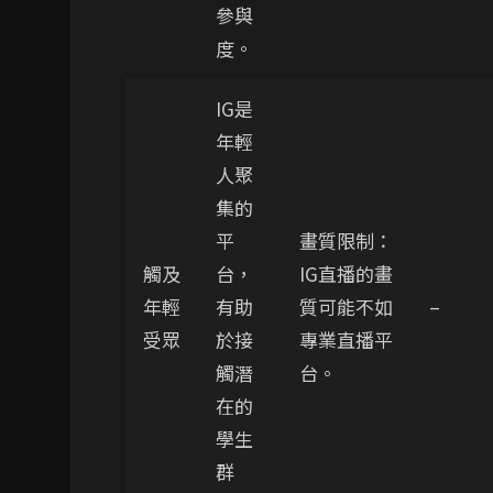
參與
度。
IG是
年輕
人聚
集的
平
畫質限制：
觸及
台，
IG直播的畫
年輕
有助
質可能不如
–
受眾
於接
專業直播平
觸潛
台。
在的
學生
群