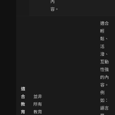
內
容。
適合
輕
鬆、
活
潑、
互動
性強
的內
容。
適
例
合
並非
如：
教
所有
語言
育
教育