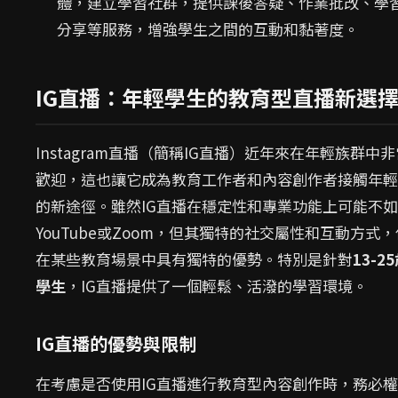
體，建立學習社群，提供課後答疑、作業批改、學
分享等服務，增強學生之間的互動和黏著度。
IG直播：年輕學生的教育型直播新選
Instagram直播（簡稱IG直播）近年來在年輕族群中
歡迎，這也讓它成為教育工作者和內容創作者接觸年輕
的新途徑。雖然IG直播在穩定性和專業功能上可能不如
YouTube或Zoom，但其獨特的社交屬性和互動方式
在某些教育場景中具有獨特的優勢。特別是針對
13-2
學生
，IG直播提供了一個輕鬆、活潑的學習環境。
IG直播的優勢與限制
在考慮是否使用IG直播進行教育型內容創作時，務必