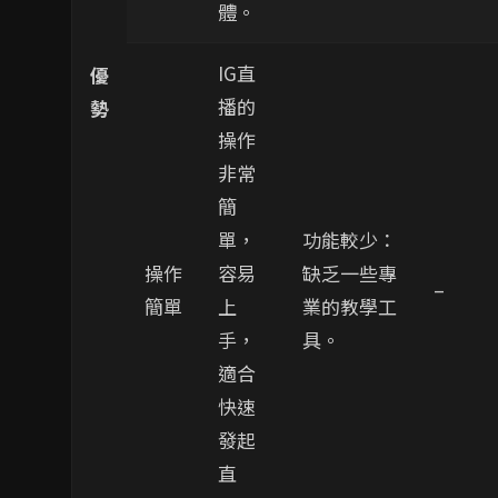
體。
IG直
優
播的
勢
操作
非常
簡
單，
功能較少：
操作
容易
缺乏一些專
–
簡單
上
業的教學工
手，
具。
適合
快速
發起
直