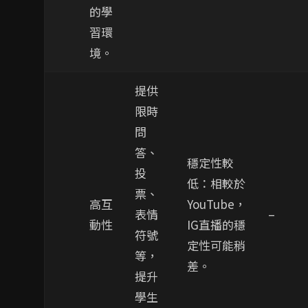
的學
習環
境。
提供
限時
問
答、
穩定性較
投
低：相較於
票、
高互
YouTube，
表情
–
動性
IG直播的穩
符號
定性可能稍
等，
差。
提升
學生