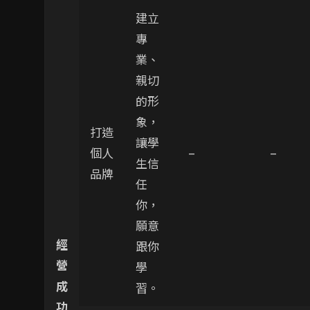
建立
專
業、
親切
的形
象，
打造
讓學
個人
–
–
生信
品牌
任
你，
願意
經
跟你
營
學
成
習。
功