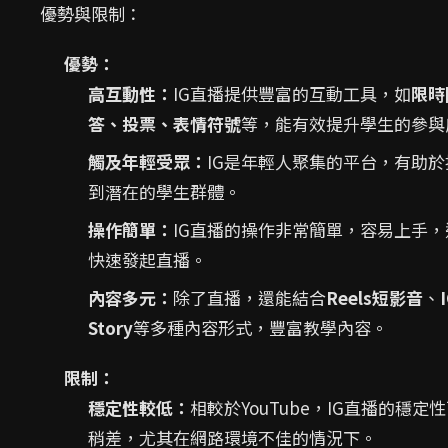
優勢與限制：
優勢：
高互動性：
IG直播提供豐富的互動工具，如
限時
答、投票、表情符號
等，能有效提升學生的參與
觸及年輕受眾：
IG是年輕人聚集的平台，有助於
到潛在的學生群體。
操作簡單：
IG直播的操作非常簡單，容易上手，
快速發起直播。
內容多元：
除了直播，還能結合
Reels短影音
、
Story
等多種內容形式，豐富教學內容。
限制：
穩定性較低：
相較於YouTube，IG直播的穩定
稍差，尤其在網路環境不佳的情況下。