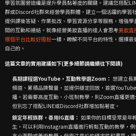
學習氛圍營造纔是提升學員黏著度的關鍵。建議您搭配LIN
群或Discord社群來經營學員群體，建立一個活躍的學習
提供課後答疑、作業批改、學習資源分享等服務，增強學
間的互動和連結。就像經營美妝直播的達人會思考
美妝直
哪個平台比較好吸粉
一樣，瞭解不同平台的特性，選擇最
自己的。
這篇文章的實用建議如下(更多細節請繼續往下閱讀)
長期課程選YouTube，互動教學選Zoom：
想建立長
頻道、累積品牌聲量，並提供穩定回放，首選YouTub
播。若需要高度互動、小班制教學，則Zoom直播更適
但別忘了搭配LINE或Discord社群增加黏著度。
鎖定年輕族群，善用IG直播：
如果你的目標受眾是年
生，可以利用Instagram直播進行輕鬆互動的教學，
言小測驗或美術教學。但需注意IG的穩定性和畫質，