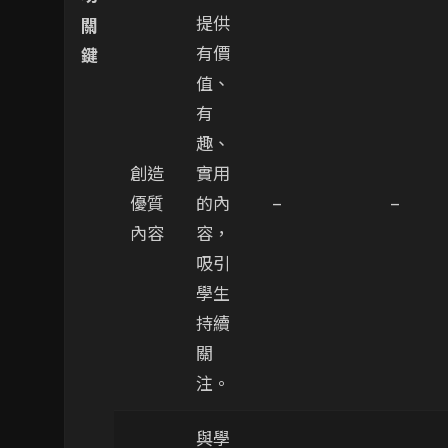
提供
關
有價
鍵
值、
有
趣、
創造
實用
優質
的內
–
–
內容
容，
吸引
學生
持續
關
注。
與學