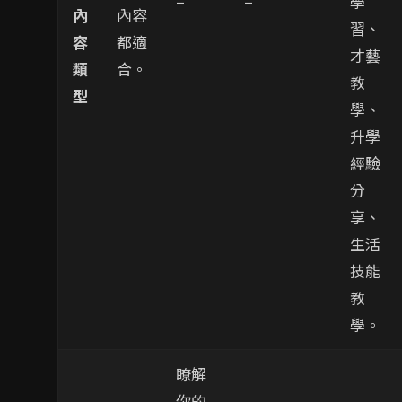
–
–
學
內
內容
習、
容
都適
才藝
類
合。
教
型
學、
升學
經驗
分
享、
生活
技能
教
學。
瞭解
你的