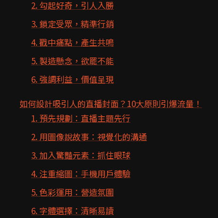
2. 勾起好奇，引人入勝
3. 鎖定受眾，精準行銷
4. 戳中痛點，產生共鳴
5. 製造懸念，欲罷不能
6. 強調利益，價值呈現
如何設計吸引人的直播封面？10大原則引爆流量！
1. 預先規劃：直播主題先行
2. 用圖像說故事：視覺化的溝通
3. 加入驚豔元素：抓住眼球
4. 注重縮圖：手機用戶體驗
5. 色彩運用：營造氛圍
6. 字體選擇：清晰易讀