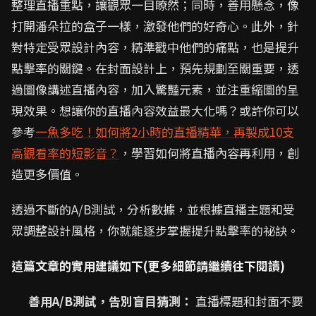
整理直播重點，讓觀眾一目瞭然；同時，善用懸念，像
打開潘朵拉的盒子一樣，激發他們的好奇心。此外，針
對特定受眾設計內容，精準戳中他們的痛點，也是提升
點擊率的關鍵。在封面設計上，預先規劃至關重要，透
過圖像講述直播內容，加入驚豔元素，並注重縮圖的呈
現效果。想讓你的直播內容效益最大化嗎？或許你可以
參考
一魚多吃！如何將2小時的直播精華，再製成10支
高觀看率的短影音？
，學習如何將直播內容再利用，創
造更多價值。
透過不斷的A/B測試，分析數據，並根據直播主題和受
眾調整設計風格，你就能逐步掌握提升點擊率的祕訣。
這篇文章的實用建議如下(更多細節請繼續往下閱讀)
善用A/B測試，告別盲目猜測：
直播標題和封面不要