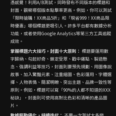
憑感覺！利用A/B測試，同時發布不同版本的標題和
封面，觀察哪個版本點擊率更高。例如，你可以測試
「限時搶購！XX商品5折」和「現省999！XX商品限
時優惠」哪個標題更吸引人。許多平台都有數據分析
功能，或者使用Google Analytics等第三方工具追蹤
成效。
掌握標題六大技巧，封面十大原則：
標題要運用數
字歸納、勾起好奇、鎖定受眾、戳中痛點、製造懸
念、強調利益等技巧，封面則要預先規劃、用圖像說
故事、加入驚豔元素、注重縮圖、色彩運用、字體選
擇、人物表情、簡潔明瞭、突出主題、品牌一致性等
原則。例如，標題可以寫「90%的人都不知道的XXX
秘訣」，封面則可使用高對比色彩和清晰的產品圖
片。
數據驅動優化，持續迭代：
不要一次測試太多變