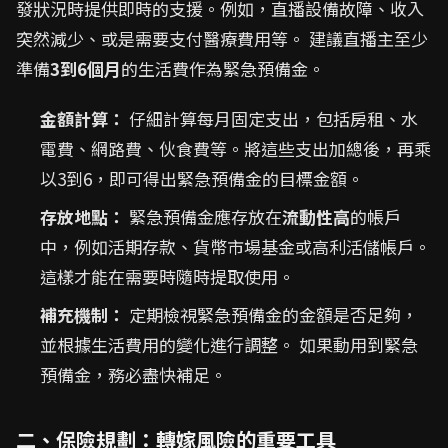
發狀況時提供即時的支援。例如，直播設備故障、收入
突然減少、或是需要支付醫療費用等。 建議直播主至少
準備
3到6個月
的生活費作為緊急預備金。
金額計算：
仔細計算每月固定支出，包括房租、水
電費、網路費、伙食費等。將這些支出加總後，再乘
以3到6，即可得出緊急預備金的目標金額。
存放地點：
緊急預備金應存放在
流動性高
的帳戶
中，例如活期存款、貨幣市場基金或高利活儲帳戶。
這樣才能在需要時隨時提取使用。
補充機制：
定期檢視緊急預備金的金額是否足夠，
並根據生活費用的變化進行調整。 如果動用到緊急
預備金，務必盡快補足。
二、保險規劃：轉嫁風險的重要工具