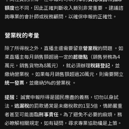
額度
也不同，因此正確判斷收入類別非常重要 。建議諮
詢專業的會計師或稅務顧問，以確保申報的正確性。
營業稅的考量
除了所得稅之外，直播主還需要留意
營業稅
的問題 。如
果直播主每月銷售額超過一定的
起徵點
（銷售勞務為4
萬元，銷售貨物為8萬元），就必須辦理
稅籍登記
，並
繳納營業稅 。如果每月銷售額超過20萬元，則需要開立
統一發票
，並繳納5%的營業稅 。
提醒：
誠實申報所得是國民應盡的義務，切勿以身試
法。
逃漏稅
的罰款通常是未繳稅款的1至5倍，情節嚴重
者甚至可能面臨
刑事責任
。為了避免不必要的麻煩，務
必瞭解相關規定，如有疑問，尋求專業協助纔是上策。